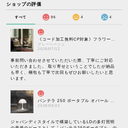
ショップの評価
すべて
96
4
4
《コード加工無料CP対象》フラワーポット ペンダントライト VP10［ &Tradition ］
グレーベージュ
2026/07/12
事前問い合わせさせていただいた際、丁寧にご対応
いただきました。 取り寄せということでしたが納品
も早く、梱包も丁寧で次回もぜひお願いしたいと思
います。
パンテラ 250 ポータブル オパール V3 全13色［ ルイスポールセン ］
2026/06/23
ジャパンディスタイルで構築しているLDの多灯照明
の最後のピースとして「パンテラ250ポータブル」の