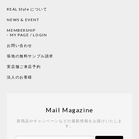
2026/05/19
REAL Style について
NEWS & EVENT
MEMBERSHIP
CHUSEN てぬぐい 中べんけい［ Mustakivi ］
MY PAGE / LOGIN
2026/05/19
お問い合わせ
張地の無料サンプル請求
実店舗ご来店予約
CHUSEN てぬぐい べんけい［ Mustakivi ］
2026/05/19
法人のお客様
Tempo Drop ドーン［ヒャクパーセント］
2026/05/19
Mail Magazine
新商品やキャンペーンなどの最新情報をお届けいたしま
す。
《レビューキャンペーン》 CH24 Yチェア ウォールナット ナチュラル ペーパーコード （オイルフィニッシュ）［カールハンセン&サン］