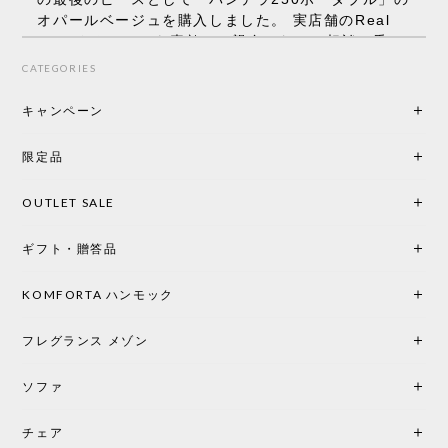
オパールベージュを購入しました。 実店舗のReal
Styleさんはとても素敵で、親身になって相談に乗っ
てくださり、本当にインテリアが好きなのだと感じ
CATEGORIES
られたのでこちらで購入させていただきました。 最
後までオパールホワイトと迷いましたが、空間全体
キャンペーン
の統一感や温かみのある雰囲気を考慮してベージュ
を選択。結果は大正解でした。 インテリアに美しく
限定品
馴染み、これ一つ灯すだけで空間の心地よさと柔ら
かさが一気に引き立ちます。夜のひとときがさらに
OUTLET SALE
楽しみな時間になりました。 コードレスの利便性は
もちろん、乳白色のシェードから溢れる優しい透過
ギフト・贈答品
光は眺めているだけで癒やされます。 あまりの素晴
らしさに、キッチンカウンター用として、もう一回
り小さい「160ポータブル」のオパールベージュも追
KOMFORTA ハンモック
加で注文してしまいました。 お部屋の雰囲気を格上
げしてくれる、心からおすすめしたい名作ランプで
フレグランス メゾン
す。
ソファ
チェア
《レビューでピロープレゼント》BKF Chair バタフライチェア MARIPOSA ブラック ［cuero］