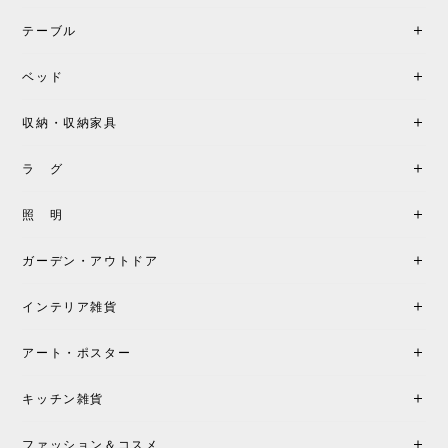
BKFブラック/レビュー投稿する
2026/06/07
テーブル
座り心地が良いです。購入して良かったです。
ベッド
収納・収納家具
《レビューキャンペーン》MG501 キューバチェア OUTDOOR チーク フラットロープ セサミ［カールハンセン&サン］
2026/05/31
ラ グ
製品もご対応も非常に良く、購入して本当に良かっ
照 明
たです。製品仕様や納期について不明点があった際
も丁寧にご案内頂き、安心して購入できました。ま
ガーデン・アウトドア
た、届いた製品も梱包含め非常にきれいな状態で大
満足です。またこちらのショップで製品購入し、イ
インテリア雑貨
ンテリアづくりを楽しんでいきたいと思います。
アート・ポスター
シートクッションプレゼント！CH24 Yチェア ビーチ SOFT BY ILSE CRAWFORD FALU［カールハンセン&サン］
キッチン雑貨
2026/05/25
ファッション＆コスメ