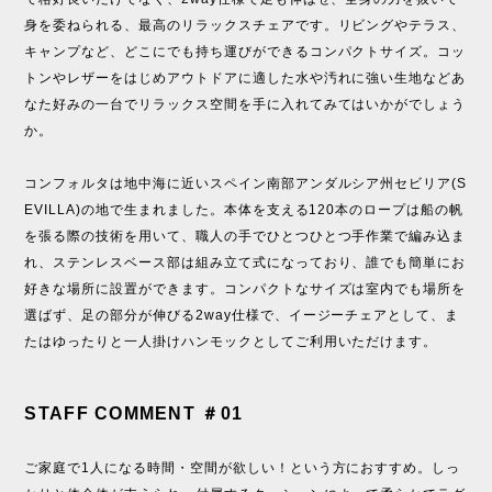
身を委ねられる、最高のリラックスチェアです。リビングやテラス、
キャンプなど、どこにでも持ち運びができるコンパクトサイズ。コッ
トンやレザーをはじめアウトドアに適した水や汚れに強い生地などあ
なた好みの一台でリラックス空間を手に入れてみてはいかがでしょう
か。
コンフォルタは地中海に近いスペイン南部アンダルシア州セビリア(S
EVILLA)の地で生まれました。本体を支える120本のロープは船の帆
を張る際の技術を用いて、職人の手でひとつひとつ手作業で編み込ま
れ、ステンレスベース部は組み立て式になっており、誰でも簡単にお
好きな場所に設置ができます。コンパクトなサイズは室内でも場所を
選ばず、足の部分が伸びる2way仕様で、イージーチェアとして、ま
たはゆったりと一人掛けハンモックとしてご利用いただけます。
STAFF COMMENT ＃01
ご家庭で1人になる時間・空間が欲しい！という方におすすめ。しっ