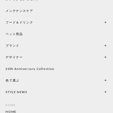
この色とピューターの2色買いました。黒も購入検討
中です。
メンテナンスケア
フード＆ドリンク
シートクッションプレゼント CH24 Yチェア ビーチ SOFT BY ILSE CRAWFORD PEWTER［カールハンセン&サン］
ペット用品
2026/05/25
ブランド
初めて購入したショップです。 確認の電話やメール
をして、対応が良かったので、商品の到着をドキド
デザイナー
キしながら待っています。 商品が届いたら、また買
い物したいと思っています。
20th Anniversary Collection
色で選ぶ
CHUSEN てぬぐい なかよし［ Mustakivi ］
2026/05/19
STYLE NEWS
GUIDE
HOME
CHUSEN てぬぐい ローズ［ Mustakivi ］