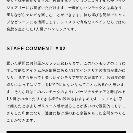
かりと体全体が支えられ、付属するクッションによって柔らかでラグ
ジュアリーにお寛ぎいただけます。一般的なハンモックとは異なり、
座りながらテレビを楽しむことができます。持ち運びも簡単でキャン
プなどシーンにも活躍します。シエスタで有名なスペインならではの
発想を生かした1人掛けハンモックです。
STAFF COMMENT ＃02
置いた瞬間にお部屋がガラッと変わります。このハンモックのように
非日常的なアイテムがお部屋にあるだけでインテリアの表情が豊かに
なり、見ても座っても楽しいインテリア空間の完成です。お部屋の間
取りによってはソファをL字で組めないなんてこともあるかと思いま
す。そんな時はこのハンモックのようにパーソナルチェアと呼ばれる
1人掛けのゆったりできる椅子の設置もおすすめです。ソファをL字
で組んだときよりボリューム感が減ることが多いので視覚的にもすっ
きりした印象になり、適度に抜け感のある余裕をもった空間をつくる
ことができます。