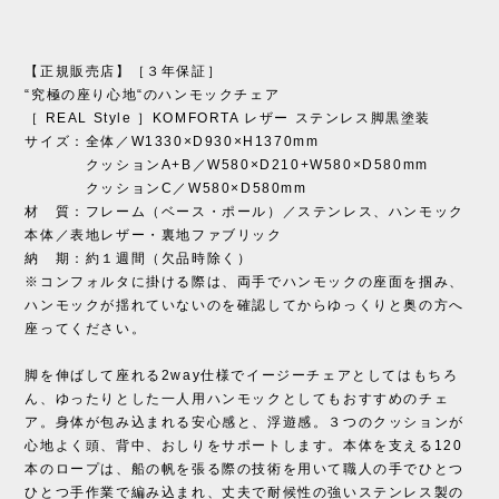
【正規販売店】［３年保証］
“究極の座り心地“のハンモックチェア
［ REAL Style ］KOMFORTA レザー ステンレス脚黒塗装
サイズ：全体／W1330×D930×H1370mm
クッションA+B／W580×D210+W580×D580mm
クッションC／W580×D580mm
材 質：フレーム（ベース・ポール）／ステンレス、ハンモック
本体／表地レザー・裏地ファブリック
納 期：約１週間（欠品時除く）
※コンフォルタに掛ける際は、両手でハンモックの座面を掴み、
ハンモックが揺れていないのを確認してからゆっくりと奥の方へ
座ってください。
脚を伸ばして座れる2way仕様でイージーチェアとしてはもちろ
ん、ゆったりとした一人用ハンモックとしてもおすすめのチェ
ア。身体が包み込まれる安心感と、浮遊感。３つのクッションが
心地よく頭、背中、おしりをサポートします。本体を支える120
本のロープは、船の帆を張る際の技術を用いて職人の手でひとつ
ひとつ手作業で編み込まれ、丈夫で耐候性の強いステンレス製の