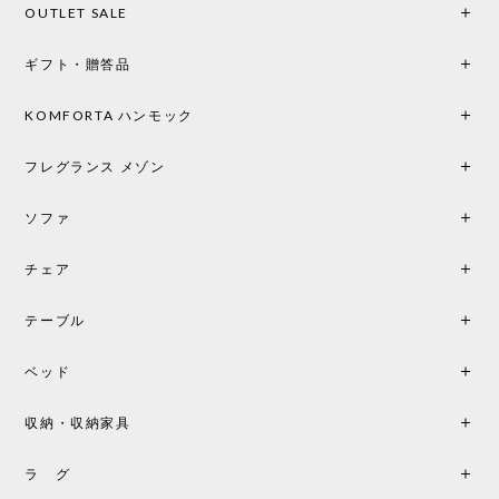
OUTLET SALE
楽しみな時間になりました。 コードレスの利便性は
もちろん、乳白色のシェードから溢れる優しい透過
ギフト・贈答品
光は眺めているだけで癒やされます。 あまりの素晴
らしさに、キッチンカウンター用として、もう一回
り小さい「160ポータブル」のオパールベージュも追
KOMFORTA ハンモック
加で注文してしまいました。 お部屋の雰囲気を格上
げしてくれる、心からおすすめしたい名作ランプで
フレグランス メゾン
す。
ソファ
チェア
《レビューでピロープレゼント》BKF Chair バタフライチェア MARIPOSA ブラック ［cuero］
BKFブラック/レビュー投稿する
2026/06/07
テーブル
座り心地が良いです。購入して良かったです。
ベッド
収納・収納家具
《レビューキャンペーン》MG501 キューバチェア OUTDOOR チーク フラットロープ セサミ［カールハンセン&サン］
2026/05/31
ラ グ