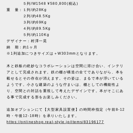
５列/W1548 ¥580,800(税込)
重 量：１列/約28Kg
２列/約48.5Kg
３列/約69Kg
４列/約89.5Kg
５列/約110Kg
デザイナー：村澤一晃
納 期：約1ヶ月
※1列追加につきサイズは＋W303mmとなります。
木と鉄板の絶妙なコラボレーションは空間に溶け合い、インテリ
アとして完成されます。鉄の棚が構造の全てでありながら、本を
載せるとその存在が消えます。その姿は、まるで本が浮いている
ようです。小さな建築のような佇まいは、棚としての機能性よ
り、空間との対話を重視して考えたデザインです。本がそこにあ
る事で完成する形をお楽しみください。
追加オプションにて【大型家具設置便】の時間枠指定（午前8-12
時・午後12-18時）を承りいたします。
https://onlineshop.real-style.jp/items/83196177