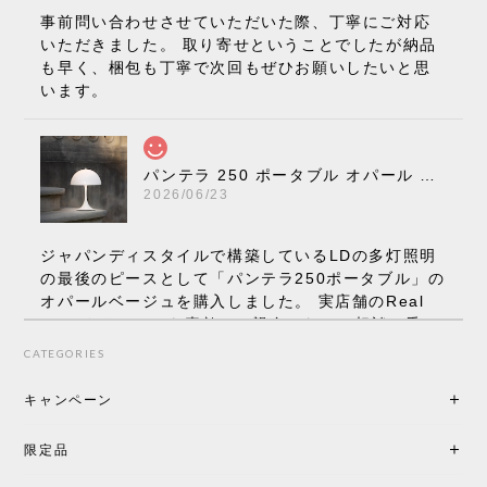
事前問い合わせさせていただいた際、丁寧にご対応
いただきました。 取り寄せということでしたが納品
も早く、梱包も丁寧で次回もぜひお願いしたいと思
います。
パンテラ 250 ポータブル オパール V3 全13色［ ルイスポールセン ］
2026/06/23
ジャパンディスタイルで構築しているLDの多灯照明
の最後のピースとして「パンテラ250ポータブル」の
オパールベージュを購入しました。 実店舗のReal
Styleさんはとても素敵で、親身になって相談に乗っ
てくださり、本当にインテリアが好きなのだと感じ
CATEGORIES
られたのでこちらで購入させていただきました。 最
後までオパールホワイトと迷いましたが、空間全体
キャンペーン
の統一感や温かみのある雰囲気を考慮してベージュ
を選択。結果は大正解でした。 インテリアに美しく
限定品
馴染み、これ一つ灯すだけで空間の心地よさと柔ら
かさが一気に引き立ちます。夜のひとときがさらに