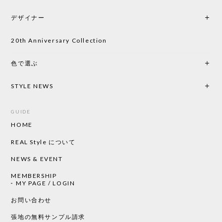
初めて購入したショップです。 確認の電話やメール
をして、対応が良かったので、商品の到着をドキド
デザイナー
キしながら待っています。 商品が届いたら、また買
い物したいと思っています。
20th Anniversary Collection
色で選ぶ
CHUSEN てぬぐい なかよし［ Mustakivi ］
2026/05/19
STYLE NEWS
GUIDE
HOME
CHUSEN てぬぐい ローズ［ Mustakivi ］
2026/05/19
REAL Style について
NEWS & EVENT
MEMBERSHIP
CHUSEN てぬぐい 中べんけい［ Mustakivi ］
MY PAGE / LOGIN
2026/05/19
お問い合わせ
張地の無料サンプル請求