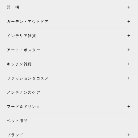
製品もご対応も非常に良く、購入して本当に良かっ
照 明
たです。製品仕様や納期について不明点があった際
も丁寧にご案内頂き、安心して購入できました。ま
ガーデン・アウトドア
た、届いた製品も梱包含め非常にきれいな状態で大
満足です。またこちらのショップで製品購入し、イ
インテリア雑貨
ンテリアづくりを楽しんでいきたいと思います。
アート・ポスター
シートクッションプレゼント！CH24 Yチェア ビーチ SOFT BY ILSE CRAWFORD FALU［カールハンセン&サン］
キッチン雑貨
2026/05/25
ファッション＆コスメ
この色とピューターの2色買いました。黒も購入検討
中です。
メンテナンスケア
フード＆ドリンク
シートクッションプレゼント CH24 Yチェア ビーチ SOFT BY ILSE CRAWFORD PEWTER［カールハンセン&サン］
ペット用品
2026/05/25
ブランド