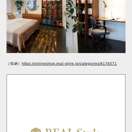
［収納］
https://onlineshop.real-style.jp/categories/4176571