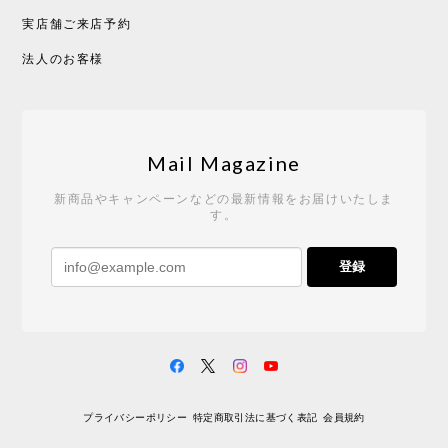
実店舗ご来店予約
CHUSEN てぬぐい べんけい［ Mustakivi ］
2026/05/19
法人のお客様
Tempo Drop ドーン［ヒャクパーセント］
2026/05/19
Mail Magazine
新商品やキャンペーンなどの最新情報をお届けいたしま
す。
《レビューキャンペーン》 CH24 Yチェア ウォールナット ナチュラル ペーパーコード （オイルフィニッシュ）［カールハンセン&サン］
登録
2026/04/27
サイトや商品に関する質問への回答が早く、また発
送時期も事前に連絡いただき、ショップの対応はと
ても良いです。 こちらの商品は2脚めの購入です
が、ウォールナットはやはり木目も色味も美しく、
満足です。1脚めは数年前に購入したので経年変化で
プライバシーポリシー
特定商取引法に基づく表記
会員規約
少し色が明るくなっていますが、2脚めもいずれ同じ