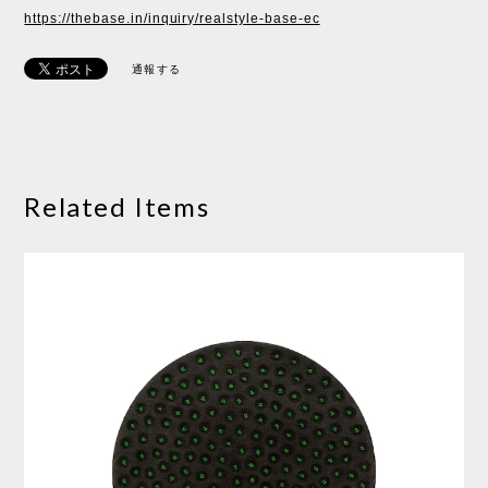
https://thebase.in/inquiry/realstyle-base-ec
通報する
Related Items