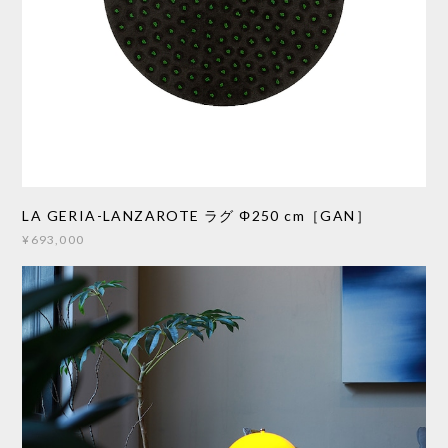
LA GERIA-LANZAROTE ラグ Φ250 cm［GAN］
¥693,000