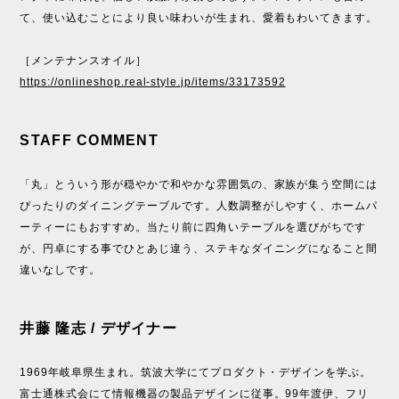
て、使い込むことにより良い味わいが生まれ、愛着もわいてきます。
［メンテナンスオイル］
https://onlineshop.real-style.jp/items/33173592
STAFF COMMENT
「丸」とういう形が穏やかで和やかな雰囲気の、家族が集う空間には
ぴったりのダイニングテーブルです。人数調整がしやすく、ホームパ
ーティーにもおすすめ。当たり前に四角いテーブルを選びがちです
が、円卓にする事でひとあじ違う、ステキなダイニングになること間
違いなしです。
井藤 隆志 / デザイナー
1969年岐阜県生まれ。筑波大学にてプロダクト・デザインを学ぶ。
富士通株式会にて情報機器の製品デザインに従事。99年渡伊、フリ