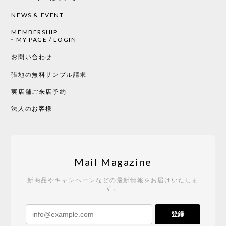
NEWS & EVENT
MEMBERSHIP
CHUSEN てぬぐい 中べんけい［ Mustakivi ］
MY PAGE / LOGIN
2026/05/19
お問い合わせ
張地の無料サンプル請求
実店舗ご来店予約
CHUSEN てぬぐい べんけい［ Mustakivi ］
2026/05/19
法人のお客様
Tempo Drop ドーン［ヒャクパーセント］
2026/05/19
Mail Magazine
新商品やキャンペーンなどの最新情報をお届けいたしま
す。
《レビューキャンペーン》 CH24 Yチェア ウォールナット ナチュラル ペーパーコード （オイルフィニッシュ）［カールハンセン&サン］
登録
2026/04/27