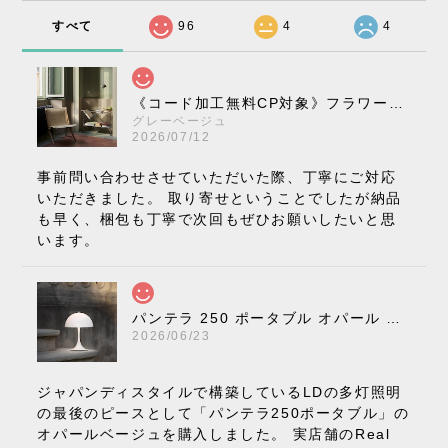
すべて
96
4
4
《コード加工無料CP対象》フラワーポット ペンダントライト VP10［ &Tradition ］
グレーベージュ
2026/07/12
事前問い合わせさせていただいた際、丁寧にご対応
いただきました。 取り寄せということでしたが納品
も早く、梱包も丁寧で次回もぜひお願いしたいと思
います。
パンテラ 250 ポータブル オパール V3 全13色［ ルイスポールセン ］
2026/06/23
ジャパンディスタイルで構築しているLDの多灯照明
の最後のピースとして「パンテラ250ポータブル」の
オパールベージュを購入しました。 実店舗のReal