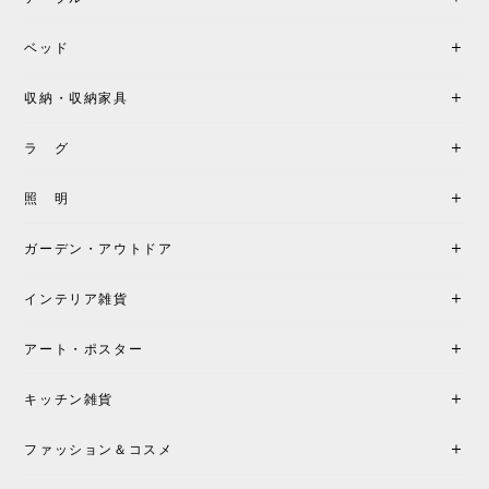
座り心地が良いです。購入して良かったです。
ベッド
収納・収納家具
《レビューキャンペーン》MG501 キューバチェア OUTDOOR チーク フラットロープ セサミ［カールハンセン&サン］
2026/05/31
ラ グ
製品もご対応も非常に良く、購入して本当に良かっ
照 明
たです。製品仕様や納期について不明点があった際
も丁寧にご案内頂き、安心して購入できました。ま
ガーデン・アウトドア
た、届いた製品も梱包含め非常にきれいな状態で大
満足です。またこちらのショップで製品購入し、イ
インテリア雑貨
ンテリアづくりを楽しんでいきたいと思います。
アート・ポスター
シートクッションプレゼント！CH24 Yチェア ビーチ SOFT BY ILSE CRAWFORD FALU［カールハンセン&サン］
キッチン雑貨
2026/05/25
ファッション＆コスメ
この色とピューターの2色買いました。黒も購入検討