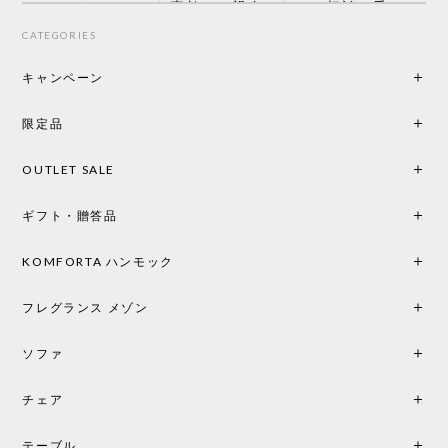
Styleさんはとても素敵で、親身になって相談に乗っ
てくださり、本当にインテリアが好きなのだと感じ
CATEGORIES
られたのでこちらで購入させていただきました。 最
後までオパールホワイトと迷いましたが、空間全体
キャンペーン
の統一感や温かみのある雰囲気を考慮してベージュ
を選択。結果は大正解でした。 インテリアに美しく
限定品
馴染み、これ一つ灯すだけで空間の心地よさと柔ら
かさが一気に引き立ちます。夜のひとときがさらに
OUTLET SALE
楽しみな時間になりました。 コードレスの利便性は
もちろん、乳白色のシェードから溢れる優しい透過
ギフト・贈答品
光は眺めているだけで癒やされます。 あまりの素晴
らしさに、キッチンカウンター用として、もう一回
り小さい「160ポータブル」のオパールベージュも追
KOMFORTA ハンモック
加で注文してしまいました。 お部屋の雰囲気を格上
げしてくれる、心からおすすめしたい名作ランプで
フレグランス メゾン
す。
ソファ
チェア
《レビューでピロープレゼント》BKF Chair バタフライチェア MARIPOSA ブラック ［cuero］
BKFブラック/レビュー投稿する
2026/06/07
テーブル