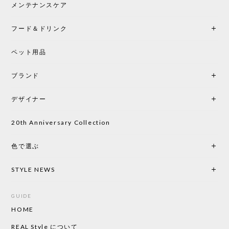
中です。
メンテナンスケア
フード＆ドリンク
シートクッションプレゼント CH24 Yチェア ビーチ SOFT BY ILSE CRAWFORD PEWTER［カールハンセン&サン］
ペット用品
2026/05/25
ブランド
初めて購入したショップです。 確認の電話やメール
をして、対応が良かったので、商品の到着をドキド
デザイナー
キしながら待っています。 商品が届いたら、また買
い物したいと思っています。
20th Anniversary Collection
色で選ぶ
CHUSEN てぬぐい なかよし［ Mustakivi ］
2026/05/19
STYLE NEWS
GUIDE
HOME
CHUSEN てぬぐい ローズ［ Mustakivi ］
2026/05/19
REAL Style について