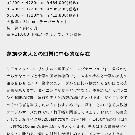
φ1200 × H720mm ¥484,000(税込)
φ1400 × H720mm ¥508,200(税込)
φ1600 × H720mm ¥712,800(税込)
天板厚：26mm（テーパーカット）
納 期：約2ヶ月
※＋11,000円(税込)クリアウレタン塗装
家族や友人との団欒に中心的な存在
リアルスタイルオリジナルの国産ダイニングテーブルです。天板のな
めらかなカーブと十字の脚が特徴的です。４本の支柱と十字の支えの
組み合わせにより、従来の丸テーブルとは比べ物にならないほどの安
定感があります。ダイニングが食事だけでなく、本を読んだりパソコ
ンや趣味の時間、家族や友人との憩の場に変わります。ダイニングで
のくつろぎを重視したい方におすすめです。座ることのできる人数は
テーブルサイズだけでなく椅子幅も関係してきます。おおよその目安
として天板サイズΦ1200mmの場合は3～4脚、Φ1400mmの場合は4
～5脚Φ1600mmの場合は5～6脚となります。無垢は木の質感がダイ
レクトに味わえ、優しい肌触りが楽しめます。メンテナンスも含め