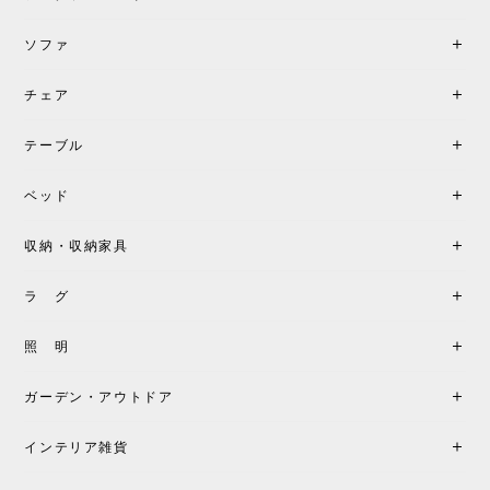
す。
ソファ
チェア
《レビューでピロープレゼント》BKF Chair バタフライチェア MARIPOSA ブラック ［cuero］
BKFブラック/レビュー投稿する
2026/06/07
テーブル
座り心地が良いです。購入して良かったです。
ベッド
収納・収納家具
《レビューキャンペーン》MG501 キューバチェア OUTDOOR チーク フラットロープ セサミ［カールハンセン&サン］
2026/05/31
ラ グ
製品もご対応も非常に良く、購入して本当に良かっ
照 明
たです。製品仕様や納期について不明点があった際
も丁寧にご案内頂き、安心して購入できました。ま
ガーデン・アウトドア
た、届いた製品も梱包含め非常にきれいな状態で大
満足です。またこちらのショップで製品購入し、イ
インテリア雑貨
ンテリアづくりを楽しんでいきたいと思います。