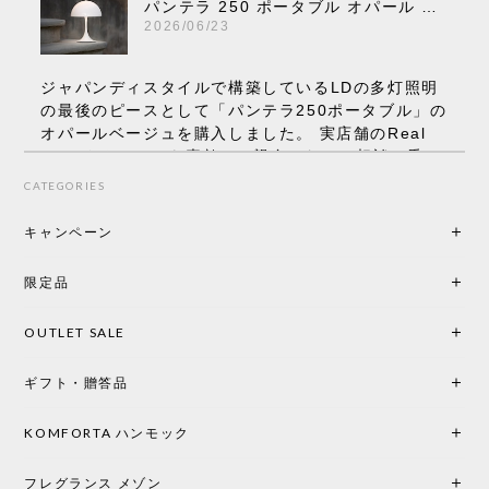
パンテラ 250 ポータブル オパール V3 全13色［ ルイスポールセン ］
2026/06/23
ジャパンディスタイルで構築しているLDの多灯照明
の最後のピースとして「パンテラ250ポータブル」の
オパールベージュを購入しました。 実店舗のReal
Styleさんはとても素敵で、親身になって相談に乗っ
てくださり、本当にインテリアが好きなのだと感じ
CATEGORIES
られたのでこちらで購入させていただきました。 最
後までオパールホワイトと迷いましたが、空間全体
キャンペーン
の統一感や温かみのある雰囲気を考慮してベージュ
を選択。結果は大正解でした。 インテリアに美しく
限定品
馴染み、これ一つ灯すだけで空間の心地よさと柔ら
かさが一気に引き立ちます。夜のひとときがさらに
OUTLET SALE
楽しみな時間になりました。 コードレスの利便性は
もちろん、乳白色のシェードから溢れる優しい透過
ギフト・贈答品
光は眺めているだけで癒やされます。 あまりの素晴
らしさに、キッチンカウンター用として、もう一回
り小さい「160ポータブル」のオパールベージュも追
KOMFORTA ハンモック
加で注文してしまいました。 お部屋の雰囲気を格上
げしてくれる、心からおすすめしたい名作ランプで
フレグランス メゾン