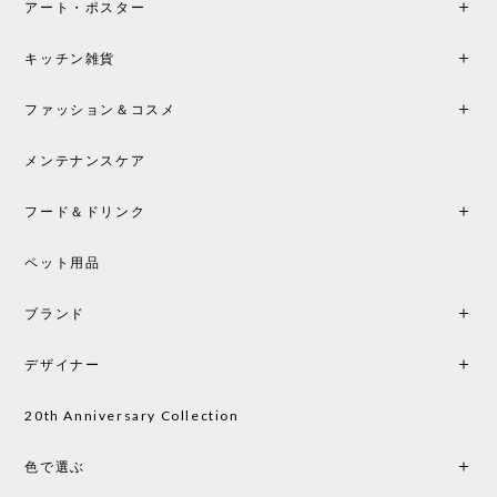
アート・ポスター
シートクッションプレゼント！CH24 Yチェア ビーチ SOFT BY ILSE CRAWFORD FALU［カールハンセン&サン］
キッチン雑貨
2026/05/25
ファッション＆コスメ
この色とピューターの2色買いました。黒も購入検討
中です。
メンテナンスケア
フード＆ドリンク
シートクッションプレゼント CH24 Yチェア ビーチ SOFT BY ILSE CRAWFORD PEWTER［カールハンセン&サン］
ペット用品
2026/05/25
ブランド
初めて購入したショップです。 確認の電話やメール
をして、対応が良かったので、商品の到着をドキド
デザイナー
キしながら待っています。 商品が届いたら、また買
い物したいと思っています。
20th Anniversary Collection
色で選ぶ
CHUSEN てぬぐい なかよし［ Mustakivi ］