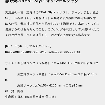
志野焼のREAL Style オリジナルジャグ
美濃焼の一種、志野焼のREAL Style オリジナルジャグ。美しい色合
いと、長石釉（ちょうせきゆう）が施された気泡状の肌が特徴です。
はるか昔、安土桃山時代から焼かれている陶器です。水差しとしてご
使用するのはもちろんのこと、このジャグを花器としてお使いいただ
くのが現代風。佇む姿は美しく、活けずとも絵になる逸品です。
[REAL Style（リアルスタイル）]
https://onlineshop.real-style.jp/categories/2224766
サイズ：鼡志野ジャグ（赤褐色） / 約W145×H170mm 内口径φ70m
m
鼡志野ジャグ（鼠色） / 約W155×H145mm 内口径φ105m
m
志野ジャグ / 約W150×H210mm 内口径φ80mm
材 質：陶器
生産国：日本（岐阜県土岐市/荘山窯）