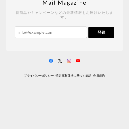
2026/05/19
Mail Magazine
新商品やキャンペーンなどの最新情報をお届けいたしま
す。
《レビューキャンペーン》 CH24 Yチェア ウォールナット ナチュラル ペーパーコード （オイルフィニッシュ）［カールハンセン&サン］
登録
2026/04/27
サイトや商品に関する質問への回答が早く、また発
送時期も事前に連絡いただき、ショップの対応はと
ても良いです。 こちらの商品は2脚めの購入です
が、ウォールナットはやはり木目も色味も美しく、
満足です。1脚めは数年前に購入したので経年変化で
プライバシーポリシー
特定商取引法に基づく表記
会員規約
少し色が明るくなっていますが、2脚めもいずれ同じ
色味に落ち着いてくるかと思われます。（なお、6年
前は17万円でしたがそこから1.5倍に値上がりしてし
まいました。欲しい人は無理してでも早く買ったほ
うがいいかもしれません。） 一点気になったのは、
脚のうち1本が高さ調整のため数mmカットされてい
ましたが切りっぱなしのため、脚の下部のテーパー
（丸みを帯びているところ）の形状が他の3本と異な
るのと、接地面がオイル仕上されていない点でした