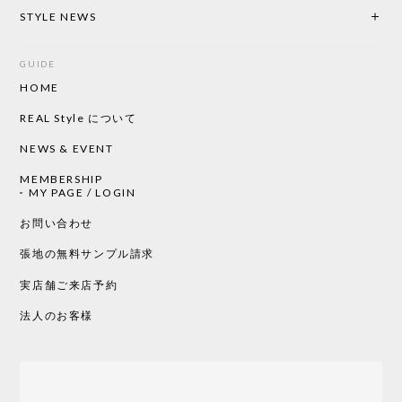
2026/05/19
STYLE NEWS
GUIDE
HOME
CHUSEN てぬぐい ローズ［ Mustakivi ］
2026/05/19
REAL Style について
NEWS & EVENT
MEMBERSHIP
CHUSEN てぬぐい 中べんけい［ Mustakivi ］
MY PAGE / LOGIN
2026/05/19
お問い合わせ
張地の無料サンプル請求
実店舗ご来店予約
CHUSEN てぬぐい べんけい［ Mustakivi ］
2026/05/19
法人のお客様
Tempo Drop ドーン［ヒャクパーセント］