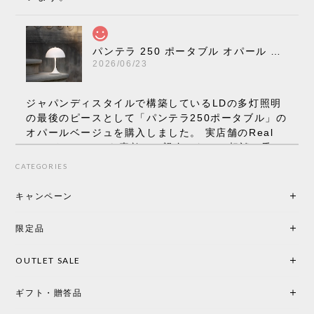
パンテラ 250 ポータブル オパール V3 全13色［ ルイスポールセン ］
2026/06/23
ジャパンディスタイルで構築しているLDの多灯照明
の最後のピースとして「パンテラ250ポータブル」の
オパールベージュを購入しました。 実店舗のReal
Styleさんはとても素敵で、親身になって相談に乗っ
てくださり、本当にインテリアが好きなのだと感じ
CATEGORIES
られたのでこちらで購入させていただきました。 最
後までオパールホワイトと迷いましたが、空間全体
キャンペーン
の統一感や温かみのある雰囲気を考慮してベージュ
を選択。結果は大正解でした。 インテリアに美しく
限定品
馴染み、これ一つ灯すだけで空間の心地よさと柔ら
かさが一気に引き立ちます。夜のひとときがさらに
OUTLET SALE
楽しみな時間になりました。 コードレスの利便性は
もちろん、乳白色のシェードから溢れる優しい透過
ギフト・贈答品
光は眺めているだけで癒やされます。 あまりの素晴
らしさに、キッチンカウンター用として、もう一回