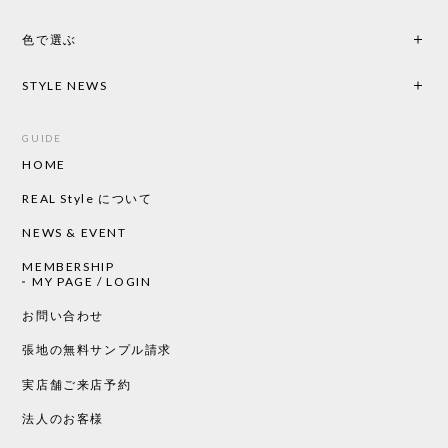
色で選ぶ
CHUSEN てぬぐい なかよし［ Mustakivi ］
2026/05/19
STYLE NEWS
GUIDE
HOME
CHUSEN てぬぐい ローズ［ Mustakivi ］
2026/05/19
REAL Style について
NEWS & EVENT
MEMBERSHIP
CHUSEN てぬぐい 中べんけい［ Mustakivi ］
MY PAGE / LOGIN
2026/05/19
お問い合わせ
張地の無料サンプル請求
実店舗ご来店予約
CHUSEN てぬぐい べんけい［ Mustakivi ］
2026/05/19
法人のお客様