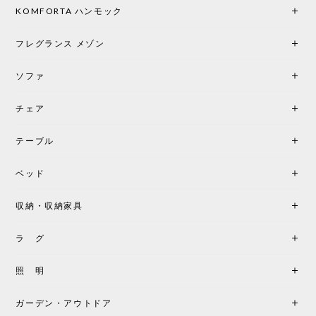
り小さい「160ポータブル」のオパールベージュも追
KOMFORTA ハンモック
加で注文してしまいました。 お部屋の雰囲気を格上
げしてくれる、心からおすすめしたい名作ランプで
フレグランス メゾン
す。
ソファ
チェア
《レビューでピロープレゼント》BKF Chair バタフライチェア MARIPOSA ブラック ［cuero］
BKFブラック/レビュー投稿する
2026/06/07
テーブル
座り心地が良いです。購入して良かったです。
ベッド
収納・収納家具
《レビューキャンペーン》MG501 キューバチェア OUTDOOR チーク フラットロープ セサミ［カールハンセン&サン］
2026/05/31
ラ グ
製品もご対応も非常に良く、購入して本当に良かっ
照 明
たです。製品仕様や納期について不明点があった際
も丁寧にご案内頂き、安心して購入できました。ま
ガーデン・アウトドア
た、届いた製品も梱包含め非常にきれいな状態で大