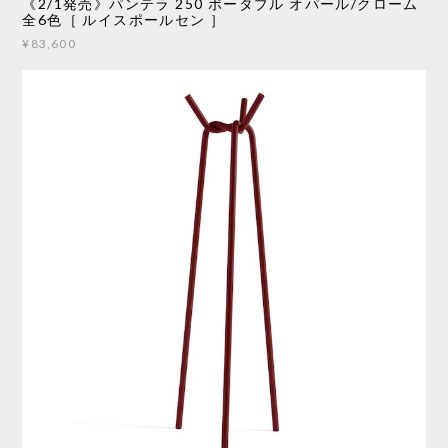
《2/1発売》パンテラ 250 ポータブル オパール/クローム
全6色［ ルイスポールセン ］
¥83,600