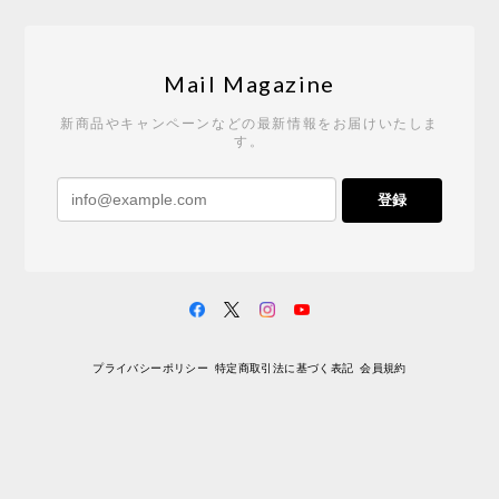
Tempo Drop ドーン［ヒャクパーセント］
2026/05/19
Mail Magazine
新商品やキャンペーンなどの最新情報をお届けいたしま
す。
《レビューキャンペーン》 CH24 Yチェア ウォールナット ナチュラル ペーパーコード （オイルフィニッシュ）［カールハンセン&サン］
登録
2026/04/27
サイトや商品に関する質問への回答が早く、また発
送時期も事前に連絡いただき、ショップの対応はと
ても良いです。 こちらの商品は2脚めの購入です
が、ウォールナットはやはり木目も色味も美しく、
満足です。1脚めは数年前に購入したので経年変化で
プライバシーポリシー
特定商取引法に基づく表記
会員規約
少し色が明るくなっていますが、2脚めもいずれ同じ
色味に落ち着いてくるかと思われます。（なお、6年
前は17万円でしたがそこから1.5倍に値上がりしてし
まいました。欲しい人は無理してでも早く買ったほ
うがいいかもしれません。） 一点気になったのは、
脚のうち1本が高さ調整のため数mmカットされてい