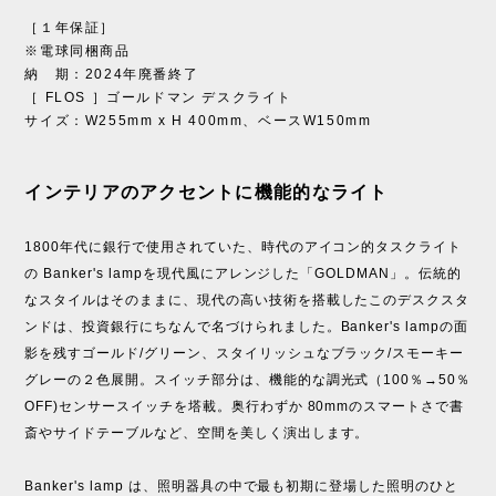
［１年保証］
※電球同梱商品
納 期：2024年廃番終了
［ FLOS ］ゴールドマン デスクライト
サイズ：W255mm x H 400mm、ベースW150mm
インテリアのアクセントに機能的なライト
1800年代に銀行で使用されていた、時代のアイコン的タスクライト
の Banker's lampを現代風にアレンジした「GOLDMAN」。伝統的
なスタイルはそのままに、現代の高い技術を搭載したこのデスクスタ
ンドは、投資銀行にちなんで名づけられました。Banker's lampの面
影を残すゴールド/グリーン、スタイリッシュなブラック/スモーキー
グレーの２色展開。スイッチ部分は、機能的な調光式（100％→50％
OFF)センサースイッチを塔載。奥行わずか 80mmのスマートさで書
斎やサイドテーブルなど、空間を美しく演出します。
Banker's lamp は、照明器具の中で最も初期に登場した照明のひと