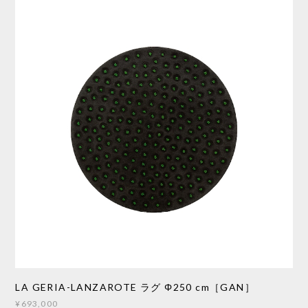
LA GERIA-LANZAROTE ラグ Φ250 cm［GAN］
¥693,000