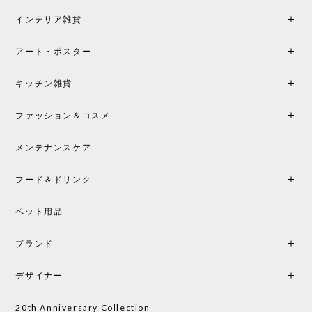
満足です。またこちらのショップで製品購入し、イ
インテリア雑貨
ンテリアづくりを楽しんでいきたいと思います。
アート・ポスター
シートクッションプレゼント！CH24 Yチェア ビーチ SOFT BY ILSE CRAWFORD FALU［カールハンセン&サン］
キッチン雑貨
2026/05/25
ファッション＆コスメ
この色とピューターの2色買いました。黒も購入検討
中です。
メンテナンスケア
フード＆ドリンク
シートクッションプレゼント CH24 Yチェア ビーチ SOFT BY ILSE CRAWFORD PEWTER［カールハンセン&サン］
ペット用品
2026/05/25
ブランド
初めて購入したショップです。 確認の電話やメール
をして、対応が良かったので、商品の到着をドキド
デザイナー
キしながら待っています。 商品が届いたら、また買
い物したいと思っています。
20th Anniversary Collection