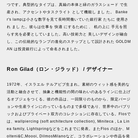
つです。典型的なタイプは、真鍮の本体と緑のガラスシェード で生
産され、アクセントやタスクライト として機能し まし た。 Banke
r's lampは小さな数字を見て長時間働いていた銀行家 たちに 使用さ
れ まし た。彼らは仕事を 快適 にするために 、 机の上に 手元を照
らす光を必要としていました。高い技術力と 美しいデザインが融合
し、この伝統的なランプの進化のステップとして設計された GOLDM
AN は投資銀行によって命名されました。
Ron Gilad（ロン・ジラッド） / デザイナー
1972年、イスラエル テルアビブ生まれ。素材のウィット感を美的な
活動と融合させて、抽象と機能性の間の味わいのあるラインに仕上げ
るオブジェをつくる。彼の作品は、一回限りのものから、限定バージ
ョンや生産ラインにのっているものまで多様であり、世界中のパブリ
ックおよびプライベート双方のコレクションに存在している。Flosで
は、wallpiercing (soft architecture collection), Miniteca , La Lin
ea family, Lightspringなどをこれまでに発表。またFlos のほか、M
olteni&C,Moooi, DilmosMilanoなど、コラボレーションや作品を発