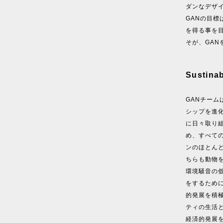
ダンなデザ
GANの目
を得る事を
そが、GAN
Sustinab
GANチー
シップを進
に日々取り
め、すべて
ンのほとん
ちらも動物
環境騒音の
をするため
的発展を積
ティの生活
経済的発展