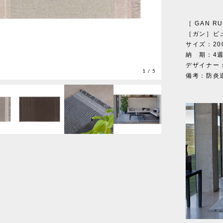
［ GAN 
［ガン］ピュ
サイズ：200
納 期：4
デザイナー：M
1
/
5
備考：防炎