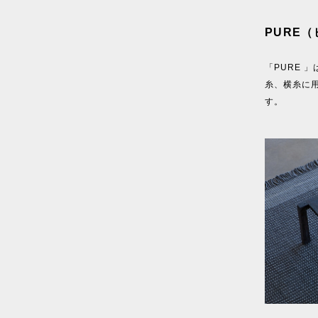
PURE
「PURE 
糸、横糸に
す。