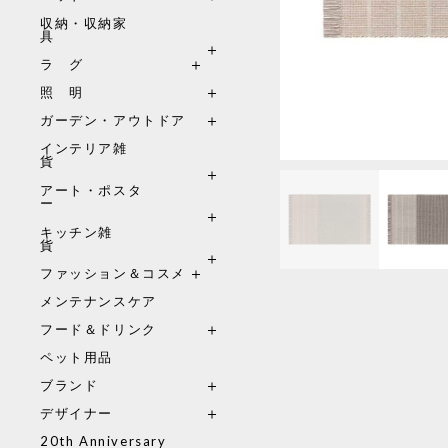
収納・収納家
具
ラ グ
照 明
ガーデン・アウトドア
インテリア雑
貨
アート・ポスタ
ー
キッチン雑
貨
ファッション＆コスメ
メンテナンスケア
フード＆ドリンク
ペット用品
ブランド
デザイナー
20th Anniversary