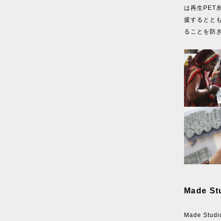
は再生PE
援するとと
ることを防
Made S
Made Stu