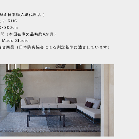
RUGS 日本輸入総代理店 ］
ア RUG
×300cm
週間（本国在庫欠品時約4か月）
ade Studio
適合商品（日本防炎協会による判定基準に適合しています）