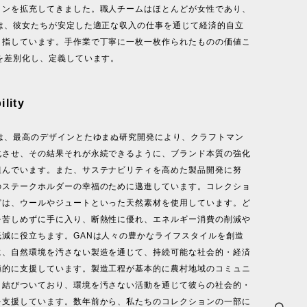
インを拡充してきました。職人チームはほとんどが女性であり、
標は、彼女たちが安定した適正な収入の仕事を通じて経済的自立
目指しています。手作業で丁寧に一枚一枚作られたものの価値こ
を差別化し、定義しています。
ility
ムは、最高のデザインとたゆまぬ研究開発により、クラフトマン
化させ、その結果それが永続できるように、ブランド本質の強化
組んでいます。また、サステナビリティを高めた製品開発に努
のステークホルダーの幸福のために邁進しています。コレクショ
どは、ウールやジュートといった天然素材を使用しています。ど
を苦しめずに手に入り、断熱性に優れ、エネルギー消費の削減や
低減に役立ちます。GANは人々の豊かなライフスタイルを創造
に、自然環境を汚さない製造を通じて、持続可能な社会的・経済
極的に支援しています。製造工程が基本的に農村地域のコミュニ
と結びついており、環境を汚さない活動を通じて彼らの社会的・
を支援しています。数年前から、私たちのコレクションの一部に