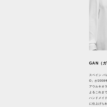
GAN（ガ
スペイン バ
O」が200
アウルキオ
よるこれま
ハンドメイ
に仕上げら