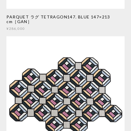
PARQUET ラグ TETRAGON147. BLUE 147×213
cm［GAN］
¥286,000