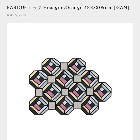
PARQUET ラグ Hexagon.Orange 188×305cm［GAN］
¥425,700