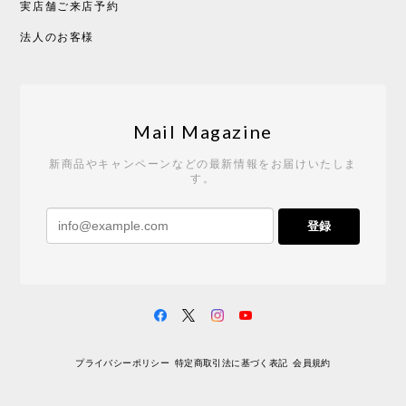
実店舗ご来店予約
CHUSEN てぬぐい べんけい［ Mustakivi ］
2026/05/19
法人のお客様
Tempo Drop ドーン［ヒャクパーセント］
2026/05/19
Mail Magazine
新商品やキャンペーンなどの最新情報をお届けいたしま
す。
《レビューキャンペーン》 CH24 Yチェア ウォールナット ナチュラル ペーパーコード （オイルフィニッシュ）［カールハンセン&サン］
登録
2026/04/27
サイトや商品に関する質問への回答が早く、また発
送時期も事前に連絡いただき、ショップの対応はと
ても良いです。 こちらの商品は2脚めの購入です
が、ウォールナットはやはり木目も色味も美しく、
満足です。1脚めは数年前に購入したので経年変化で
プライバシーポリシー
特定商取引法に基づく表記
会員規約
少し色が明るくなっていますが、2脚めもいずれ同じ
色味に落ち着いてくるかと思われます。（なお、6年