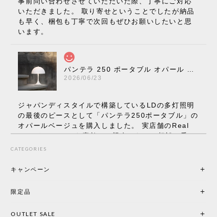
事前問い合わせさせていただいた際、丁寧にご対応
いただきました。 取り寄せということでしたが納品
も早く、梱包も丁寧で次回もぜひお願いしたいと思
います。
パンテラ 250 ポータブル オパール V3 全13色［ ルイスポールセン ］
2026/06/23
ジャパンディスタイルで構築しているLDの多灯照明
の最後のピースとして「パンテラ250ポータブル」の
オパールベージュを購入しました。 実店舗のReal
Styleさんはとても素敵で、親身になって相談に乗っ
てくださり、本当にインテリアが好きなのだと感じ
CATEGORIES
られたのでこちらで購入させていただきました。 最
後までオパールホワイトと迷いましたが、空間全体
キャンペーン
の統一感や温かみのある雰囲気を考慮してベージュ
を選択。結果は大正解でした。 インテリアに美しく
限定品
馴染み、これ一つ灯すだけで空間の心地よさと柔ら
かさが一気に引き立ちます。夜のひとときがさらに
OUTLET SALE
楽しみな時間になりました。 コードレスの利便性は