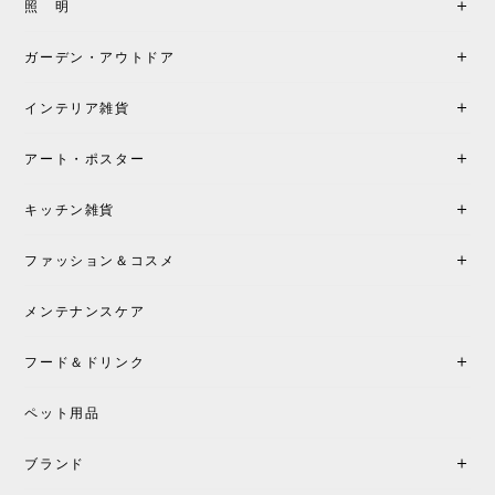
製品もご対応も非常に良く、購入して本当に良かっ
照 明
たです。製品仕様や納期について不明点があった際
も丁寧にご案内頂き、安心して購入できました。ま
ガーデン・アウトドア
た、届いた製品も梱包含め非常にきれいな状態で大
満足です。またこちらのショップで製品購入し、イ
インテリア雑貨
ンテリアづくりを楽しんでいきたいと思います。
アート・ポスター
シートクッションプレゼント！CH24 Yチェア ビーチ SOFT BY ILSE CRAWFORD FALU［カールハンセン&サン］
キッチン雑貨
2026/05/25
ファッション＆コスメ
この色とピューターの2色買いました。黒も購入検討
中です。
メンテナンスケア
フード＆ドリンク
シートクッションプレゼント CH24 Yチェア ビーチ SOFT BY ILSE CRAWFORD PEWTER［カールハンセン&サン］
ペット用品
2026/05/25
ブランド
初めて購入したショップです。 確認の電話やメール