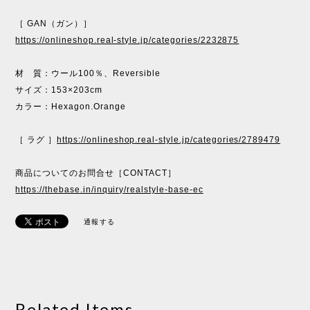
［ GAN（ガン）］
https://onlineshop.real-style.jp/categories/2232875
材 質：ウール100％、Reversible
サイズ：153×203cm
カラー：Hexagon.Orange
［ ラグ ］
https://onlineshop.real-style.jp/categories/2789479
商品についてのお問合せ［CONTACT］
https://thebase.in/inquiry/realstyle-base-ec
通報する
Related Items