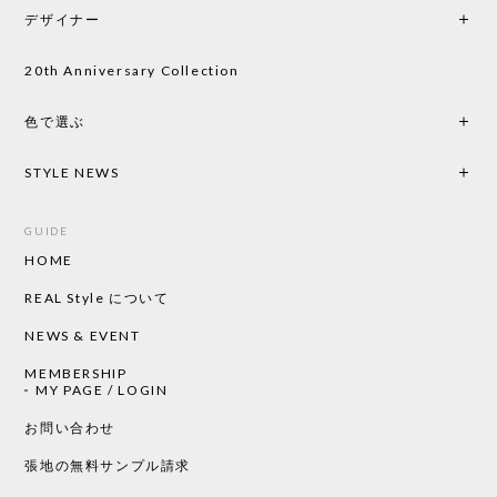
をして、対応が良かったので、商品の到着をドキド
デザイナー
キしながら待っています。 商品が届いたら、また買
い物したいと思っています。
20th Anniversary Collection
色で選ぶ
CHUSEN てぬぐい なかよし［ Mustakivi ］
2026/05/19
STYLE NEWS
GUIDE
HOME
CHUSEN てぬぐい ローズ［ Mustakivi ］
2026/05/19
REAL Style について
NEWS & EVENT
MEMBERSHIP
CHUSEN てぬぐい 中べんけい［ Mustakivi ］
MY PAGE / LOGIN
2026/05/19
お問い合わせ
張地の無料サンプル請求