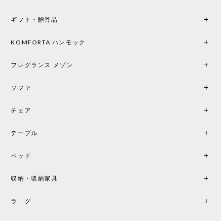
もちろん、乳白色のシェードから溢れる優しい透過
ギフト・贈答品
光は眺めているだけで癒やされます。 あまりの素晴
らしさに、キッチンカウンター用として、もう一回
り小さい「160ポータブル」のオパールベージュも追
KOMFORTA ハンモック
加で注文してしまいました。 お部屋の雰囲気を格上
げしてくれる、心からおすすめしたい名作ランプで
フレグランス メゾン
す。
ソファ
チェア
《レビューでピロープレゼント》BKF Chair バタフライチェア MARIPOSA ブラック ［cuero］
BKFブラック/レビュー投稿する
2026/06/07
テーブル
座り心地が良いです。購入して良かったです。
ベッド
収納・収納家具
《レビューキャンペーン》MG501 キューバチェア OUTDOOR チーク フラットロープ セサミ［カールハンセン&サン］
2026/05/31
ラ グ