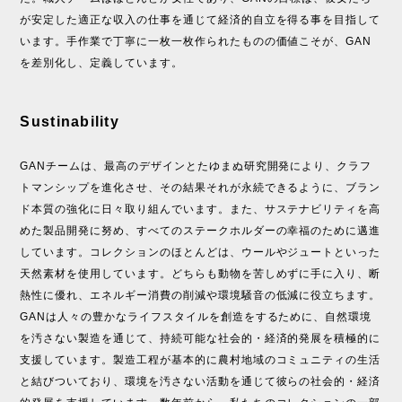
が安定した適正な収入の仕事を通じて経済的自立を得る事を目指して
います。手作業で丁寧に一枚一枚作られたものの価値こそが、GAN
を差別化し、定義しています。
Sustinability
GANチームは、最高のデザインとたゆまぬ研究開発により、クラフ
トマンシップを進化させ、その結果それが永続できるように、ブラン
ド本質の強化に日々取り組んでいます。また、サステナビリティを高
めた製品開発に努め、すべてのステークホルダーの幸福のために邁進
しています。コレクションのほとんどは、ウールやジュートといった
天然素材を使用しています。どちらも動物を苦しめずに手に入り、断
熱性に優れ、エネルギー消費の削減や環境騒音の低減に役立ちます。
GANは人々の豊かなライフスタイルを創造をするために、自然環境
を汚さない製造を通じて、持続可能な社会的・経済的発展を積極的に
支援しています。製造工程が基本的に農村地域のコミュニティの生活
と結びついており、環境を汚さない活動を通じて彼らの社会的・経済