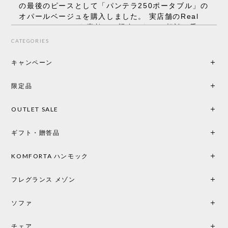
の最後のピースとして「パンテラ250ポータブル」の
オパールベージュを購入しました。 実店舗のReal
Styleさんはとても素敵で、親身になって相談に乗っ
てくださり、本当にインテリアが好きなのだと感じ
CATEGORIES
られたのでこちらで購入させていただきました。 最
後までオパールホワイトと迷いましたが、空間全体
キャンペーン
の統一感や温かみのある雰囲気を考慮してベージュ
を選択。結果は大正解でした。 インテリアに美しく
限定品
馴染み、これ一つ灯すだけで空間の心地よさと柔ら
かさが一気に引き立ちます。夜のひとときがさらに
OUTLET SALE
楽しみな時間になりました。 コードレスの利便性は
もちろん、乳白色のシェードから溢れる優しい透過
ギフト・贈答品
光は眺めているだけで癒やされます。 あまりの素晴
らしさに、キッチンカウンター用として、もう一回
り小さい「160ポータブル」のオパールベージュも追
KOMFORTA ハンモック
加で注文してしまいました。 お部屋の雰囲気を格上
げしてくれる、心からおすすめしたい名作ランプで
フレグランス メゾン
す。
ソファ
チェア
《レビューでピロープレゼント》BKF Chair バタフライチェア MARIPOSA ブラック ［cuero］