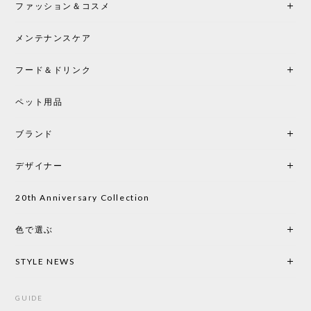
ファッション＆コスメ
この色とピューターの2色買いました。黒も購入検討
中です。
メンテナンスケア
フード＆ドリンク
シートクッションプレゼント CH24 Yチェア ビーチ SOFT BY ILSE CRAWFORD PEWTER［カールハンセン&サン］
ペット用品
2026/05/25
ブランド
初めて購入したショップです。 確認の電話やメール
をして、対応が良かったので、商品の到着をドキド
デザイナー
キしながら待っています。 商品が届いたら、また買
い物したいと思っています。
20th Anniversary Collection
色で選ぶ
CHUSEN てぬぐい なかよし［ Mustakivi ］
2026/05/19
STYLE NEWS
GUIDE