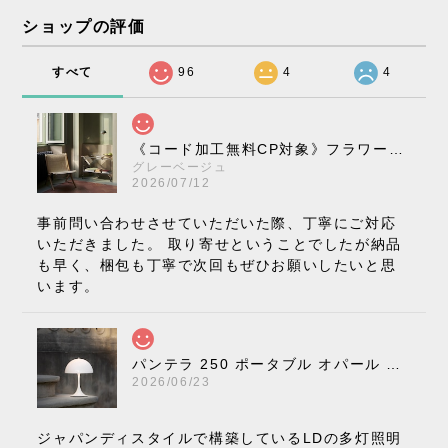
ショップの評価
すべて
96
4
4
《コード加工無料CP対象》フラワーポット ペンダントライト VP10［ &Tradition ］
グレーベージュ
2026/07/12
事前問い合わせさせていただいた際、丁寧にご対応
いただきました。 取り寄せということでしたが納品
も早く、梱包も丁寧で次回もぜひお願いしたいと思
います。
パンテラ 250 ポータブル オパール V3 全13色［ ルイスポールセン ］
2026/06/23
ジャパンディスタイルで構築しているLDの多灯照明