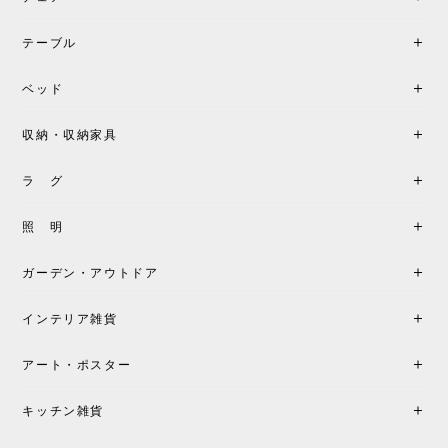
BKFブラック/レビュー投稿する
2026/06/07
テーブル
座り心地が良いです。購入して良かったです。
ベッド
収納・収納家具
《レビューキャンペーン》MG501 キューバチェア OUTDOOR チーク フラットロープ セサミ［カールハンセン&サン］
2026/05/31
ラ グ
製品もご対応も非常に良く、購入して本当に良かっ
照 明
たです。製品仕様や納期について不明点があった際
も丁寧にご案内頂き、安心して購入できました。ま
ガーデン・アウトドア
た、届いた製品も梱包含め非常にきれいな状態で大
満足です。またこちらのショップで製品購入し、イ
インテリア雑貨
ンテリアづくりを楽しんでいきたいと思います。
アート・ポスター
シートクッションプレゼント！CH24 Yチェア ビーチ SOFT BY ILSE CRAWFORD FALU［カールハンセン&サン］
キッチン雑貨
2026/05/25