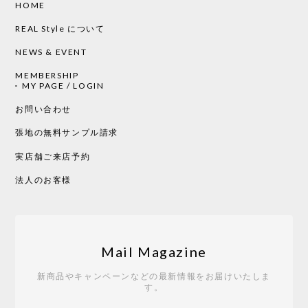
HOME
CHUSEN てぬぐい ローズ［ Mustakivi ］
2026/05/19
REAL Style について
NEWS & EVENT
MEMBERSHIP
CHUSEN てぬぐい 中べんけい［ Mustakivi ］
MY PAGE / LOGIN
2026/05/19
お問い合わせ
張地の無料サンプル請求
実店舗ご来店予約
CHUSEN てぬぐい べんけい［ Mustakivi ］
2026/05/19
法人のお客様
Tempo Drop ドーン［ヒャクパーセント］
2026/05/19
Mail Magazine
新商品やキャンペーンなどの最新情報をお届けいたしま
す。