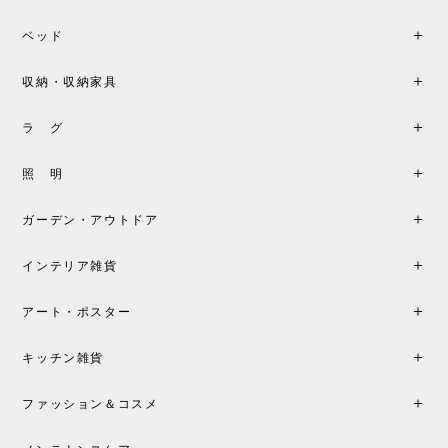
座り心地が良いです。購入して良かったです。
ベッド
収納・収納家具
《レビューキャンペーン》MG501 キューバチェア OUTDOOR チーク フラットロープ セサミ［カールハンセン&サン］
2026/05/31
ラ グ
製品もご対応も非常に良く、購入して本当に良かっ
照 明
たです。製品仕様や納期について不明点があった際
も丁寧にご案内頂き、安心して購入できました。ま
ガーデン・アウトドア
た、届いた製品も梱包含め非常にきれいな状態で大
満足です。またこちらのショップで製品購入し、イ
インテリア雑貨
ンテリアづくりを楽しんでいきたいと思います。
アート・ポスター
シートクッションプレゼント！CH24 Yチェア ビーチ SOFT BY ILSE CRAWFORD FALU［カールハンセン&サン］
キッチン雑貨
2026/05/25
ファッション＆コスメ
この色とピューターの2色買いました。黒も購入検討