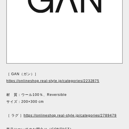
［ GAN（ガン）］
https://onlineshop.real-style.jp/categories/2232875
材 質：ウール100％、Reversible
サイズ：200×300 cm
［ ラグ ］
https://onlineshop.real-style.jp/categories/2789479