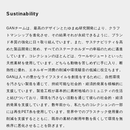
Sustinability
GANチームは、最高のデザインとたゆまぬ研究開発により、クラフ
トマンシップを進化させ、その結果それが永続できるように、ブラン
ド本質の強化に日々取り組んでいます。また、サステナビリティを高
めた製品開発に努め、すべてのステークホルダーの幸福のために邁進
しています。コレクションのほとんどは、ウールやジュートといった
天然素材を使用しています。どちらも動物を苦しめずに手に入り、断
熱性に優れ、エネルギー消費の削減や環境騒音の低減に役立ちます。
GANは人々の豊かなライフスタイルを創造をするために、自然環境
を汚さない製造を通じて、持続可能な社会的・経済的発展を積極的に
支援しています。製造工程が基本的に農村地域のコミュニティの生活
と結びついており、環境を汚さない活動を通じて彼らの社会的・経済
的発展を支援しています。数年前から、私たちのコレクションの一部
には再生PET糸を使用しています。世界中でのプラスチック使用量の
削減を支援するとともに、既存の素材の耐用年数を長くして環境を無
秩序に悪化させることを防ぎます。