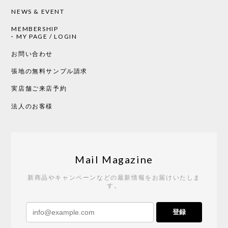
NEWS & EVENT
MEMBERSHIP
CHUSEN てぬぐい 中べんけい［ Mustakivi ］
MY PAGE / LOGIN
2026/05/19
お問い合わせ
張地の無料サンプル請求
実店舗ご来店予約
CHUSEN てぬぐい べんけい［ Mustakivi ］
2026/05/19
法人のお客様
Tempo Drop ドーン［ヒャクパーセント］
2026/05/19
Mail Magazine
新商品やキャンペーンなどの最新情報をお届けいたしま
す。
《レビューキャンペーン》 CH24 Yチェア ウォールナット ナチュラル ペーパーコード （オイルフィニッシュ）［カールハンセン&サン］
登録
2026/04/27