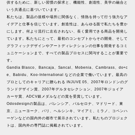
供するために、新しい習慣の探求と、機能性、創造性、美学の融合と
いう共通点に基づいています。
私たちは、製品の規模や場所に関係なく、情熱を持って行う強力なア
イデアと仕事を信じています。創造性は、あらゆる面で私たちを豊か
にします。何より流行に左右されない、長く愛用できる商品を開発し
ています。私たちにとって、最初のコンセプトからその開発、そして
グラフィックデザインやアートディレクションの仕事を開発するコミ
ュニケーションまで、すべての製品プロセスに関与することが重要で
す。
Gandia Blasco、Bancaja、Sancal、Mobenia、Cambrass、do+c
e、Babidu、Koo-International などの企業で働いています。最高の
プロとしてのキャリアに贈られる INJUVE 05、2007年ロンドンのグ
ランドデザイン賞、2007年デルタセレクション、2007年ジョイア
カーサ賞、ADCV銀メダルなどの賞を受賞しています。
Odosdesignの製品は、バレンシア、バルセロナ、マドリード、東
京、ニューヨーク、パリ、ヘルシンキ、マイアミ、ミラノ、コペンハ
ーゲンなどの国内外の都市で展示されています。私たちのプロジェク
トは、国内外の専門誌に掲載されています。