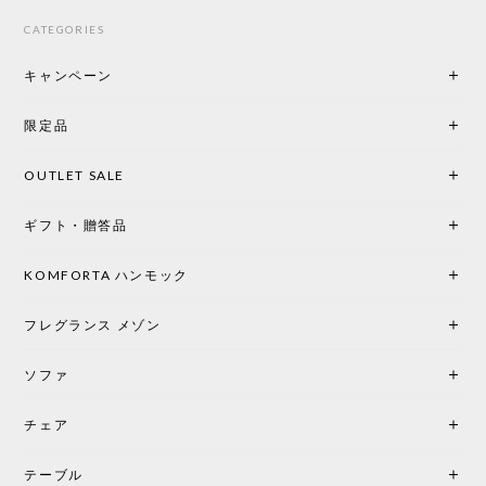
てくださり、本当にインテリアが好きなのだと感じ
CATEGORIES
られたのでこちらで購入させていただきました。 最
後までオパールホワイトと迷いましたが、空間全体
キャンペーン
の統一感や温かみのある雰囲気を考慮してベージュ
を選択。結果は大正解でした。 インテリアに美しく
限定品
馴染み、これ一つ灯すだけで空間の心地よさと柔ら
かさが一気に引き立ちます。夜のひとときがさらに
OUTLET SALE
楽しみな時間になりました。 コードレスの利便性は
もちろん、乳白色のシェードから溢れる優しい透過
ギフト・贈答品
光は眺めているだけで癒やされます。 あまりの素晴
らしさに、キッチンカウンター用として、もう一回
り小さい「160ポータブル」のオパールベージュも追
KOMFORTA ハンモック
加で注文してしまいました。 お部屋の雰囲気を格上
げしてくれる、心からおすすめしたい名作ランプで
フレグランス メゾン
す。
ソファ
チェア
《レビューでピロープレゼント》BKF Chair バタフライチェア MARIPOSA ブラック ［cuero］
BKFブラック/レビュー投稿する
2026/06/07
テーブル