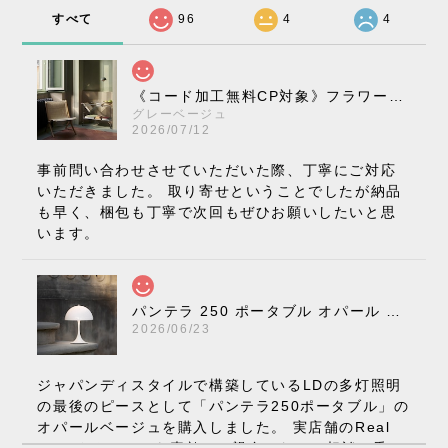
すべて
96
4
4
《コード加工無料CP対象》フラワーポット ペンダントライト VP10［ &Tradition ］
グレーベージュ
2026/07/12
事前問い合わせさせていただいた際、丁寧にご対応
いただきました。 取り寄せということでしたが納品
も早く、梱包も丁寧で次回もぜひお願いしたいと思
います。
パンテラ 250 ポータブル オパール V3 全13色［ ルイスポールセン ］
2026/06/23
ジャパンディスタイルで構築しているLDの多灯照明
の最後のピースとして「パンテラ250ポータブル」の
オパールベージュを購入しました。 実店舗のReal
Styleさんはとても素敵で、親身になって相談に乗っ