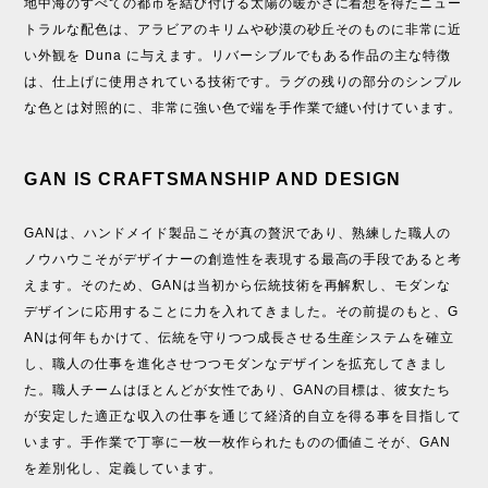
地中海のすべての都市を結び付ける太陽の暖かさに着想を得たニュー
トラルな配色は、アラビアのキリムや砂漠の砂丘そのものに非常に近
い外観を Duna に与えます。リバーシブルでもある作品の主な特徴
は、仕上げに使用されている技術です。ラグの残りの部分のシンプル
な色とは対照的に、非常に強い色で端を手作業で縫い付けています。
GAN IS CRAFTSMANSHIP AND DESIGN
GANは、ハンドメイド製品こそが真の贅沢であり、熟練した職人の
ノウハウこそがデザイナーの創造性を表現する最高の手段であると考
えます。そのため、GANは当初から伝統技術を再解釈し、モダンな
デザインに応用することに力を入れてきました。その前提のもと、G
ANは何年もかけて、伝統を守りつつ成長させる生産システムを確立
し、職人の仕事を進化させつつモダンなデザインを拡充してきまし
た。職人チームはほとんどが女性であり、GANの目標は、彼女たち
が安定した適正な収入の仕事を通じて経済的自立を得る事を目指して
います。手作業で丁寧に一枚一枚作られたものの価値こそが、GAN
を差別化し、定義しています。