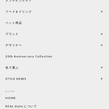
中です。
メンテナンスケア
フード＆ドリンク
シートクッションプレゼント CH24 Yチェア ビーチ SOFT BY ILSE CRAWFORD PEWTER［カールハンセン&サン］
ペット用品
2026/05/25
ブランド
初めて購入したショップです。 確認の電話やメール
をして、対応が良かったので、商品の到着をドキド
デザイナー
キしながら待っています。 商品が届いたら、また買
い物したいと思っています。
20th Anniversary Collection
色で選ぶ
CHUSEN てぬぐい なかよし［ Mustakivi ］
2026/05/19
STYLE NEWS
GUIDE
HOME
CHUSEN てぬぐい ローズ［ Mustakivi ］
2026/05/19
REAL Style について