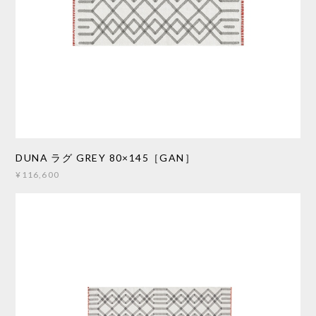
DUNA ラグ GREY 80×145［GAN］
¥116,600