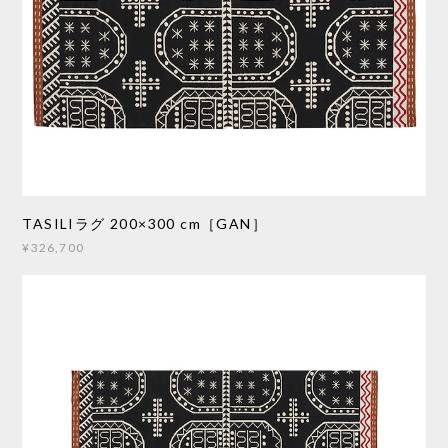
TASILIラグ 200×300 cm［GAN］
¥326,700