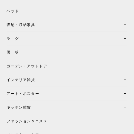
座り心地が良いです。購入して良かったです。
ベッド
収納・収納家具
《レビューキャンペーン》MG501 キューバチェア OUTDOOR チーク フラットロープ セサミ［カールハンセン&サン］
2026/05/31
ラ グ
製品もご対応も非常に良く、購入して本当に良かっ
照 明
たです。製品仕様や納期について不明点があった際
も丁寧にご案内頂き、安心して購入できました。ま
ガーデン・アウトドア
た、届いた製品も梱包含め非常にきれいな状態で大
満足です。またこちらのショップで製品購入し、イ
インテリア雑貨
ンテリアづくりを楽しんでいきたいと思います。
アート・ポスター
シートクッションプレゼント！CH24 Yチェア ビーチ SOFT BY ILSE CRAWFORD FALU［カールハンセン&サン］
キッチン雑貨
2026/05/25
ファッション＆コスメ
この色とピューターの2色買いました。黒も購入検討