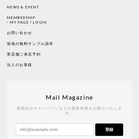
NEWS & EVENT
MEMBERSHIP
CHUSEN てぬぐい 中べんけい［ Mustakivi ］
MY PAGE / LOGIN
2026/05/19
お問い合わせ
張地の無料サンプル請求
実店舗ご来店予約
CHUSEN てぬぐい べんけい［ Mustakivi ］
2026/05/19
法人のお客様
Tempo Drop ドーン［ヒャクパーセント］
2026/05/19
Mail Magazine
新商品やキャンペーンなどの最新情報をお届けいたしま
す。
《レビューキャンペーン》 CH24 Yチェア ウォールナット ナチュラル ペーパーコード （オイルフィニッシュ）［カールハンセン&サン］
登録
2026/04/27