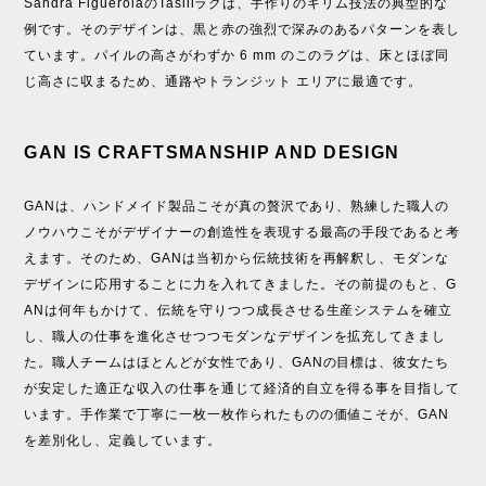
Sandra FiguerolaのTasiliラグは、手作りのキリム技法の典型的な
例です。そのデザインは、黒と赤の強烈で深みのあるパターンを表し
ています。パイルの高さがわずか 6 mm のこのラグは、床とほぼ同
じ高さに収まるため、通路やトランジット エリアに最適です。
GAN IS CRAFTSMANSHIP AND DESIGN
GANは、ハンドメイド製品こそが真の贅沢であり、熟練した職人の
ノウハウこそがデザイナーの創造性を表現する最高の手段であると考
えます。そのため、GANは当初から伝統技術を再解釈し、モダンな
デザインに応用することに力を入れてきました。その前提のもと、G
ANは何年もかけて、伝統を守りつつ成長させる生産システムを確立
し、職人の仕事を進化させつつモダンなデザインを拡充してきまし
た。職人チームはほとんどが女性であり、GANの目標は、彼女たち
が安定した適正な収入の仕事を通じて経済的自立を得る事を目指して
います。手作業で丁寧に一枚一枚作られたものの価値こそが、GAN
を差別化し、定義しています。