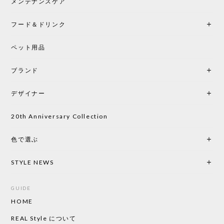
中です。
メンテナンスケア
フード＆ドリンク
シートクッションプレゼント CH24 Yチェア ビーチ SOFT BY ILSE CRAWFORD PEWTER［カールハンセン&サン］
ペット用品
2026/05/25
ブランド
初めて購入したショップです。 確認の電話やメール
をして、対応が良かったので、商品の到着をドキド
デザイナー
キしながら待っています。 商品が届いたら、また買
い物したいと思っています。
20th Anniversary Collection
色で選ぶ
CHUSEN てぬぐい なかよし［ Mustakivi ］
2026/05/19
STYLE NEWS
GUIDE
HOME
CHUSEN てぬぐい ローズ［ Mustakivi ］
2026/05/19
REAL Style について