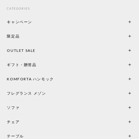
Styleさんはとても素敵で、親身になって相談に乗っ
てくださり、本当にインテリアが好きなのだと感じ
CATEGORIES
られたのでこちらで購入させていただきました。 最
後までオパールホワイトと迷いましたが、空間全体
キャンペーン
の統一感や温かみのある雰囲気を考慮してベージュ
を選択。結果は大正解でした。 インテリアに美しく
限定品
馴染み、これ一つ灯すだけで空間の心地よさと柔ら
かさが一気に引き立ちます。夜のひとときがさらに
OUTLET SALE
楽しみな時間になりました。 コードレスの利便性は
もちろん、乳白色のシェードから溢れる優しい透過
ギフト・贈答品
光は眺めているだけで癒やされます。 あまりの素晴
らしさに、キッチンカウンター用として、もう一回
り小さい「160ポータブル」のオパールベージュも追
KOMFORTA ハンモック
加で注文してしまいました。 お部屋の雰囲気を格上
げしてくれる、心からおすすめしたい名作ランプで
フレグランス メゾン
す。
ソファ
チェア
《レビューでピロープレゼント》BKF Chair バタフライチェア MARIPOSA ブラック ［cuero］
BKFブラック/レビュー投稿する
2026/06/07
テーブル