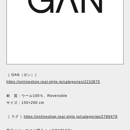
［ GAN（ガン）］
https://onlineshop.real-style.jp/categories/2232875
材 質：ウール100％、Reversible
サイズ：150×200 cm
［ ラグ ］
https://onlineshop.real-style.jp/categories/2789479