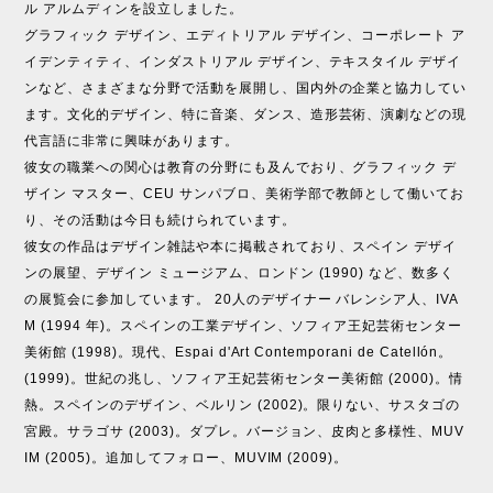
ル アルムディンを設立しました。
グラフィック デザイン、エディトリアル デザイン、コーポレート ア
イデンティティ、インダストリアル デザイン、テキスタイル デザイ
ンなど、さまざまな分野で活動を展開し、国内外の企業と協力してい
ます。文化的デザイン、特に音楽、ダンス、造形芸術、演劇などの現
代言語に非常に興味があります。
彼女の職業への関心は教育の分野にも及んでおり、グラフィック デ
ザイン マスター、CEU サンパブロ、美術学部で教師として働いてお
り、その活動は今日も続けられています。
彼女の作品はデザイン雑誌や本に掲載されており、スペイン デザイ
ンの展望、デザイン ミュージアム、ロンドン (1990) など、数多く
の展覧会に参加しています。 20人のデザイナー バレンシア人、IVA
M (1994 年)。スペインの工業デザイン、ソフィア王妃芸術センター
美術館 (1998)。現代、Espai d'Art Contemporani de Catellón。
(1999)。世紀の兆し、ソフィア王妃芸術センター美術館 (2000)。情
熱。スペインのデザイン、ベルリン (2002)。限りない、サスタゴの
宮殿。サラゴサ (2003)。ダプレ。バージョン、皮肉と多様性、MUV
IM (2005)。追加してフォロー、MUVIM (2009)。