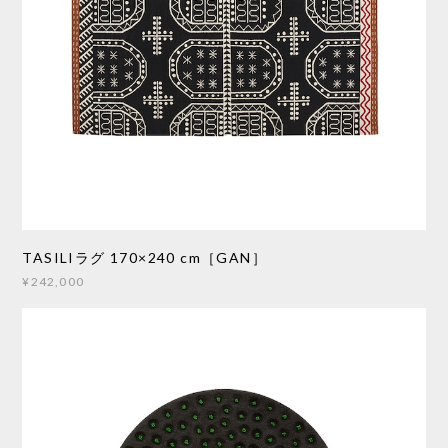
TASILIラグ 170×240 cm［GAN］
¥242,000