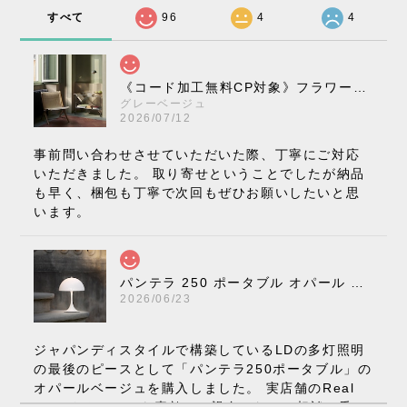
すべて
96
4
4
《コード加工無料CP対象》フラワーポット ペンダントライト VP10［ &Tradition ］
グレーベージュ
2026/07/12
事前問い合わせさせていただいた際、丁寧にご対応
いただきました。 取り寄せということでしたが納品
も早く、梱包も丁寧で次回もぜひお願いしたいと思
います。
パンテラ 250 ポータブル オパール V3 全13色［ ルイスポールセン ］
2026/06/23
ジャパンディスタイルで構築しているLDの多灯照明
の最後のピースとして「パンテラ250ポータブル」の
オパールベージュを購入しました。 実店舗のReal