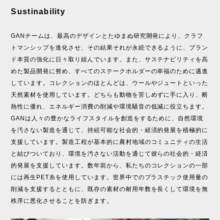
Sustinability
GANチームは、最高のデザインとたゆまぬ研究開発により、クラフ
トマンシップを進化させ、その結果それが永続できるように、ブラン
ド本質の強化に日々取り組んでいます。また、サステナビリティを高
めた製品開発に努め、すべてのステークホルダーの幸福のために邁進
しています。コレクションのほとんどは、ウールやジュートといった
天然素材を使用しています。どちらも動物を苦しめずに手に入り、断
熱性に優れ、エネルギー消費の削減や環境騒音の低減に役立ちます。
GANは人々の豊かなライフスタイルを創造をするために、自然環境
を汚さない製造を通じて、持続可能な社会的・経済的発展を積極的に
支援しています。製造工程が基本的に農村地域のコミュニティの生活
と結びついており、環境を汚さない活動を通じて彼らの社会的・経済
的発展を支援しています。数年前から、私たちのコレクションの一部
には再生PET糸を使用しています。世界中でのプラスチック使用量の
削減を支援するとともに、既存の素材の耐用年数を長くして環境を無
秩序に悪化させることを防ぎます。