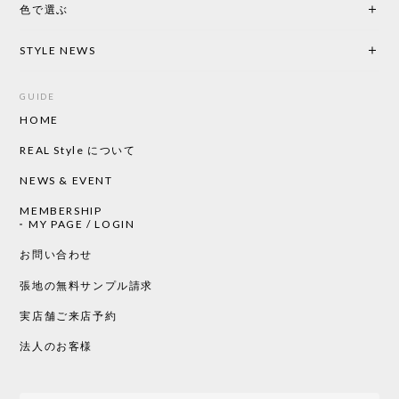
色で選ぶ
CHUSEN てぬぐい なかよし［ Mustakivi ］
2026/05/19
STYLE NEWS
GUIDE
HOME
CHUSEN てぬぐい ローズ［ Mustakivi ］
2026/05/19
REAL Style について
NEWS & EVENT
MEMBERSHIP
CHUSEN てぬぐい 中べんけい［ Mustakivi ］
MY PAGE / LOGIN
2026/05/19
お問い合わせ
張地の無料サンプル請求
実店舗ご来店予約
CHUSEN てぬぐい べんけい［ Mustakivi ］
2026/05/19
法人のお客様