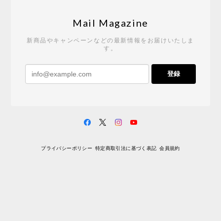
Tempo Drop ドーン［ヒャクパーセント］
2026/05/19
Mail Magazine
新商品やキャンペーンなどの最新情報をお届けいたしま
す。
《レビューキャンペーン》 CH24 Yチェア ウォールナット ナチュラル ペーパーコード （オイルフィニッシュ）［カールハンセン&サン］
登録
2026/04/27
サイトや商品に関する質問への回答が早く、また発
送時期も事前に連絡いただき、ショップの対応はと
ても良いです。 こちらの商品は2脚めの購入です
が、ウォールナットはやはり木目も色味も美しく、
満足です。1脚めは数年前に購入したので経年変化で
プライバシーポリシー
特定商取引法に基づく表記
会員規約
少し色が明るくなっていますが、2脚めもいずれ同じ
色味に落ち着いてくるかと思われます。（なお、6年
前は17万円でしたがそこから1.5倍に値上がりしてし
まいました。欲しい人は無理してでも早く買ったほ
うがいいかもしれません。） 一点気になったのは、
脚のうち1本が高さ調整のため数mmカットされてい
ましたが切りっぱなしのため、脚の下部のテーパー