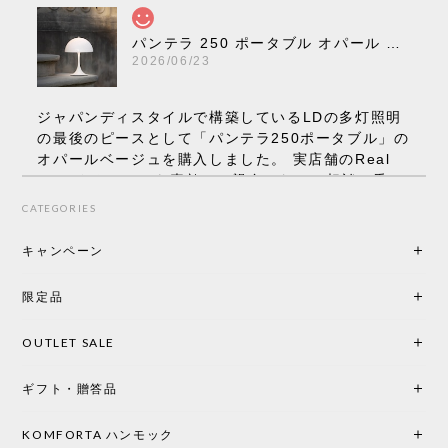
パンテラ 250 ポータブル オパール V3 全13色［ ルイスポールセン ］
2026/06/23
ジャパンディスタイルで構築しているLDの多灯照明
の最後のピースとして「パンテラ250ポータブル」の
オパールベージュを購入しました。 実店舗のReal
Styleさんはとても素敵で、親身になって相談に乗っ
てくださり、本当にインテリアが好きなのだと感じ
CATEGORIES
られたのでこちらで購入させていただきました。 最
後までオパールホワイトと迷いましたが、空間全体
キャンペーン
の統一感や温かみのある雰囲気を考慮してベージュ
を選択。結果は大正解でした。 インテリアに美しく
限定品
馴染み、これ一つ灯すだけで空間の心地よさと柔ら
かさが一気に引き立ちます。夜のひとときがさらに
OUTLET SALE
楽しみな時間になりました。 コードレスの利便性は
もちろん、乳白色のシェードから溢れる優しい透過
ギフト・贈答品
光は眺めているだけで癒やされます。 あまりの素晴
らしさに、キッチンカウンター用として、もう一回
り小さい「160ポータブル」のオパールベージュも追
KOMFORTA ハンモック