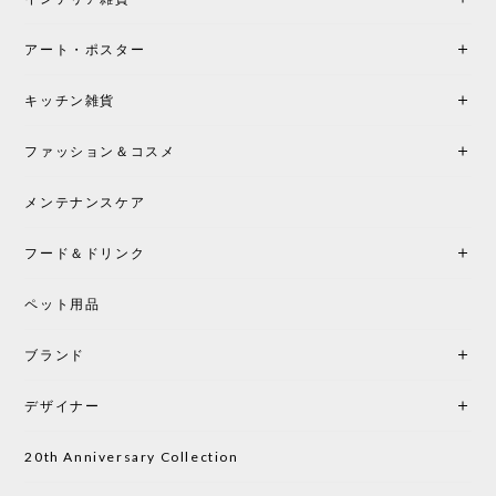
ンテリアづくりを楽しんでいきたいと思います。
アート・ポスター
シートクッションプレゼント！CH24 Yチェア ビーチ SOFT BY ILSE CRAWFORD FALU［カールハンセン&サン］
キッチン雑貨
2026/05/25
ファッション＆コスメ
この色とピューターの2色買いました。黒も購入検討
中です。
メンテナンスケア
フード＆ドリンク
シートクッションプレゼント CH24 Yチェア ビーチ SOFT BY ILSE CRAWFORD PEWTER［カールハンセン&サン］
ペット用品
2026/05/25
ブランド
初めて購入したショップです。 確認の電話やメール
をして、対応が良かったので、商品の到着をドキド
デザイナー
キしながら待っています。 商品が届いたら、また買
い物したいと思っています。
20th Anniversary Collection