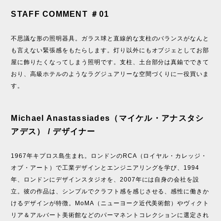
STAFF COMMENT ＃01
不思議な形の照明器具。ガラス球と直線的な支柱のバランスがなんと
も言えない緊張感をもたらします。灯り以外にもオブジェとしてお部
屋に飾りたくなってしまう照明です。支柱、土台部分は真鍮でできて
おり、高級ホテルのようなラグジュアリーな空間づくりに一役買いま
す。
Michael Anastassiades（マイケル・アナスタシ
アデス） / デザイナー
1967年キプロス島生まれ。ロンドンのRCA（ロイヤル・カレッジ・
オブ・アート）で工業デザインとエンジニアリングを学び、1994
年、ロンドンにデザインスタジオを、2007年には自身の会社を設
立。彼の作品は、シンプルでクラフト感を感じさせる、感性に働きか
けるデザインが特徴。MoMA（ニューヨーク近代美術館）やヴィクト
リア＆アルバート美術館などのパーマネントコレクションに選定され