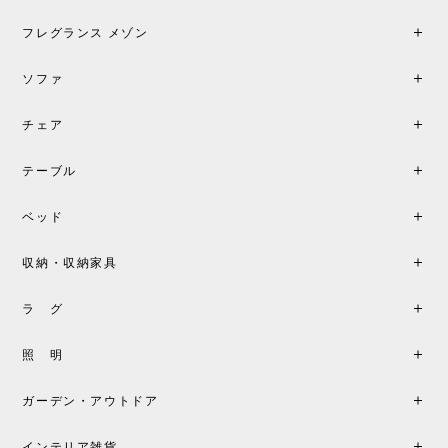
加で注文してしまいました。 お部屋の雰囲気を格上
げしてくれる、心からおすすめしたい名作ランプで
フレグランス メゾン
す。
ソファ
チェア
《レビューでピロープレゼント》BKF Chair バタフライチェア MARIPOSA ブラック ［cuero］
BKFブラック/レビュー投稿する
2026/06/07
テーブル
座り心地が良いです。購入して良かったです。
ベッド
収納・収納家具
《レビューキャンペーン》MG501 キューバチェア OUTDOOR チーク フラットロープ セサミ［カールハンセン&サン］
2026/05/31
ラ グ
製品もご対応も非常に良く、購入して本当に良かっ
照 明
たです。製品仕様や納期について不明点があった際
も丁寧にご案内頂き、安心して購入できました。ま
ガーデン・アウトドア
た、届いた製品も梱包含め非常にきれいな状態で大
満足です。またこちらのショップで製品購入し、イ
インテリア雑貨