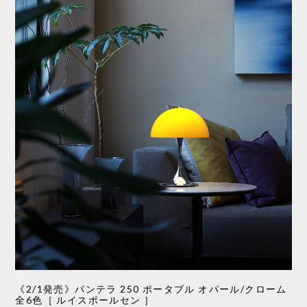
《2/1発売》パンテラ 250 ポータブル オパール/クローム
全6色［ ルイスポールセン ］