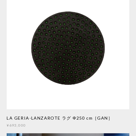
LA GERIA-LANZAROTE ラグ Φ250 cm［GAN］
¥693,000