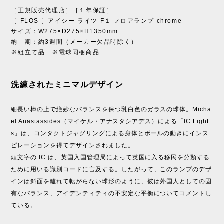
［正規販売代理店］［１年保証］
［ FLOS ］アイシー ライツ F１ フロアランプ chrome
サイズ：W275×D275×H1350mm
納 期：約3週間（メーカー欠品時除く）
※組立て品 ※電球同梱商品
洗練されたミニマルデザイン
細長い棒の上で絶妙なバランスを保つ乳白色のガラスの球体。Micha
el Anastassides（マイケル・アナスタシアデス）による「IC Light
s」は、コンタクトジャグリングによる身体とボールの動きにインス
ピレーションを得てデザインされました。
頭文字の IC は、英国入国管理局によって英国に入る移民を分類する
ために用いる識別コードに言及する。したがって、このランプのデザ
インは斜面を離れて転がらない球形のように、彼は外国人としての固
有なバランス、アイデンティティの不安定な平衡についてコメントし
ている。