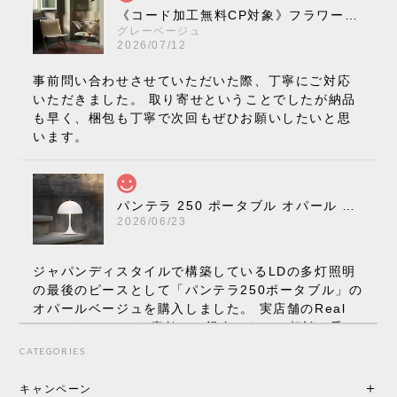
《コード加工無料CP対象》フラワーポット ペンダントライト VP10［ &Tradition ］
グレーベージュ
2026/07/12
事前問い合わせさせていただいた際、丁寧にご対応
いただきました。 取り寄せということでしたが納品
も早く、梱包も丁寧で次回もぜひお願いしたいと思
います。
パンテラ 250 ポータブル オパール V3 全13色［ ルイスポールセン ］
2026/06/23
ジャパンディスタイルで構築しているLDの多灯照明
の最後のピースとして「パンテラ250ポータブル」の
オパールベージュを購入しました。 実店舗のReal
Styleさんはとても素敵で、親身になって相談に乗っ
てくださり、本当にインテリアが好きなのだと感じ
CATEGORIES
られたのでこちらで購入させていただきました。 最
後までオパールホワイトと迷いましたが、空間全体
キャンペーン