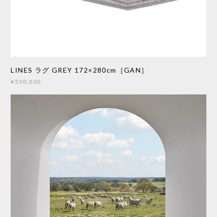
LINES ラグ GREY 172×280cm［GAN］
¥550,000