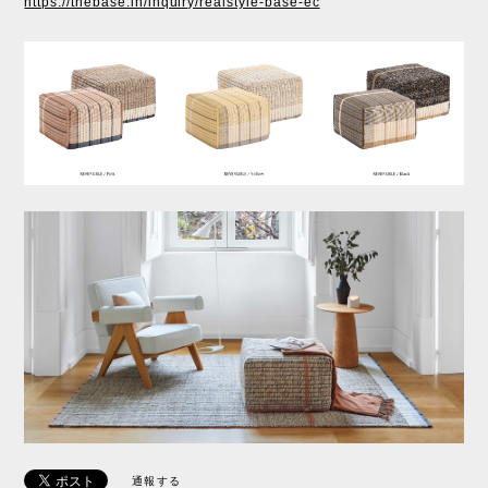
https://thebase.in/inquiry/realstyle-base-ec
通報する