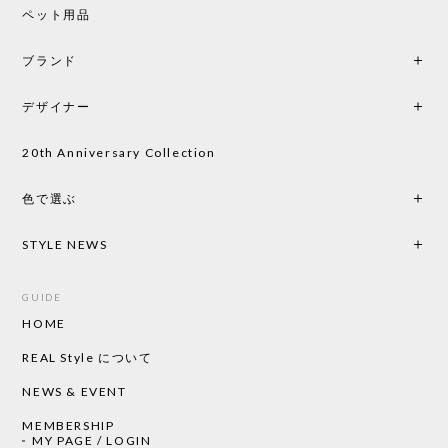
ペット用品
2026/05/25
ブランド
初めて購入したショップです。 確認の電話やメール
をして、対応が良かったので、商品の到着をドキド
デザイナー
キしながら待っています。 商品が届いたら、また買
い物したいと思っています。
20th Anniversary Collection
色で選ぶ
CHUSEN てぬぐい なかよし［ Mustakivi ］
2026/05/19
STYLE NEWS
GUIDE
HOME
CHUSEN てぬぐい ローズ［ Mustakivi ］
2026/05/19
REAL Style について
NEWS & EVENT
MEMBERSHIP
CHUSEN てぬぐい 中べんけい［ Mustakivi ］
MY PAGE / LOGIN