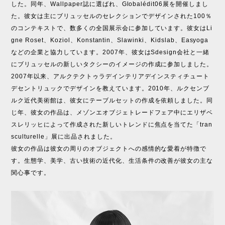
した。同年、Wallpaper誌に選ばれ、Globalédit06展を開催しまし
た。彼女は主にブリュッセルのセレクションでデザインされた100％
のコンテキストで、数多くの全国展示会に参加しています。彼女はLi
gne Roset、Koziol、Konstantin、Slawinki、Kidslab、Easyoga
などの企業と協力しています。2007年、彼女はSdesign会社と一緒
にブリュッセルの新しいタクシーのイメージの作成に参加しました。
2007年以来、アルクテクトゥラデインテリアデインスティチュート
デセントリュックでデザインを教えています。2010年、ルクセンブ
ルク近代美術館は、彼女にテーブルセットの作成を依頼しました。同
じ年、彼女の作品は、メゾンエオブジェトレードフェア中にエリザベ
スレリッヒによって作成された新しいトレンドに焦点を当てた「tran
sculturelle」展に出品されました。
彼女の作品は彼女の周りのオブジェクトへの感情的な愛着が特徴で
す。生態学、美学、古い技術の近代化、生活条件の改善が彼女の主な
関心事です。