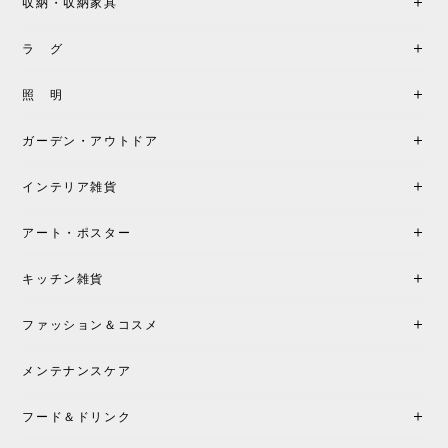
収納・収納家具
《レビューキャンペーン》MG501 キューバチェア OUTDOOR チーク フラットロープ セサミ［カールハンセン&サン］
2026/05/31
ラ グ
製品もご対応も非常に良く、購入して本当に良かっ
照 明
たです。製品仕様や納期について不明点があった際
も丁寧にご案内頂き、安心して購入できました。ま
ガーデン・アウトドア
た、届いた製品も梱包含め非常にきれいな状態で大
満足です。またこちらのショップで製品購入し、イ
インテリア雑貨
ンテリアづくりを楽しんでいきたいと思います。
アート・ポスター
シートクッションプレゼント！CH24 Yチェア ビーチ SOFT BY ILSE CRAWFORD FALU［カールハンセン&サン］
キッチン雑貨
2026/05/25
ファッション＆コスメ
この色とピューターの2色買いました。黒も購入検討
中です。
メンテナンスケア
フード＆ドリンク
シートクッションプレゼント CH24 Yチェア ビーチ SOFT BY ILSE CRAWFORD PEWTER［カールハンセン&サン］