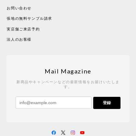
2026/05/19
お問い合わせ
張地の無料サンプル請求
実店舗ご来店予約
CHUSEN てぬぐい べんけい［ Mustakivi ］
2026/05/19
法人のお客様
Tempo Drop ドーン［ヒャクパーセント］
2026/05/19
Mail Magazine
新商品やキャンペーンなどの最新情報をお届けいたしま
す。
《レビューキャンペーン》 CH24 Yチェア ウォールナット ナチュラル ペーパーコード （オイルフィニッシュ）［カールハンセン&サン］
登録
2026/04/27
サイトや商品に関する質問への回答が早く、また発
送時期も事前に連絡いただき、ショップの対応はと
ても良いです。 こちらの商品は2脚めの購入です