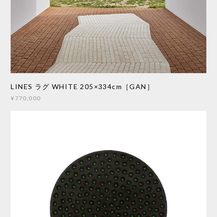
LINES ラグ WHITE 205×334cm［GAN］
¥770,000