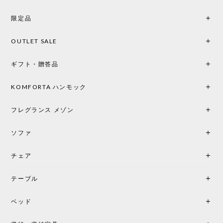
の統一感や温かみのある雰囲気を考慮してベージュ
を選択。結果は大正解でした。 インテリアに美しく
限定品
馴染み、これ一つ灯すだけで空間の心地よさと柔ら
かさが一気に引き立ちます。夜のひとときがさらに
OUTLET SALE
楽しみな時間になりました。 コードレスの利便性は
もちろん、乳白色のシェードから溢れる優しい透過
ギフト・贈答品
光は眺めているだけで癒やされます。 あまりの素晴
らしさに、キッチンカウンター用として、もう一回
り小さい「160ポータブル」のオパールベージュも追
KOMFORTA ハンモック
加で注文してしまいました。 お部屋の雰囲気を格上
げしてくれる、心からおすすめしたい名作ランプで
フレグランス メゾン
す。
ソファ
チェア
《レビューでピロープレゼント》BKF Chair バタフライチェア MARIPOSA ブラック ［cuero］
BKFブラック/レビュー投稿する
2026/06/07
テーブル
座り心地が良いです。購入して良かったです。
ベッド