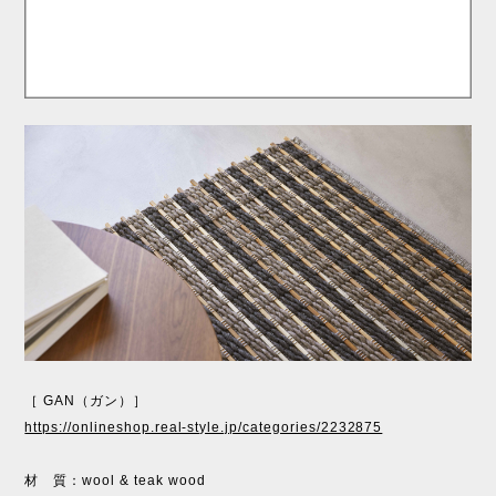
［ GAN（ガン）］
https://onlineshop.real-style.jp/categories/2232875
材 質：wool & teak wood