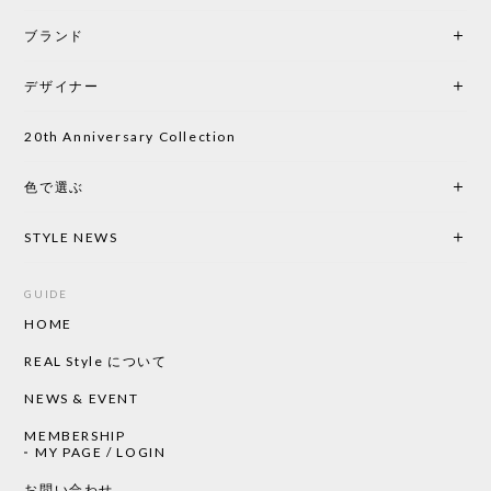
ブランド
初めて購入したショップです。 確認の電話やメール
をして、対応が良かったので、商品の到着をドキド
デザイナー
キしながら待っています。 商品が届いたら、また買
い物したいと思っています。
20th Anniversary Collection
色で選ぶ
CHUSEN てぬぐい なかよし［ Mustakivi ］
2026/05/19
STYLE NEWS
GUIDE
HOME
CHUSEN てぬぐい ローズ［ Mustakivi ］
2026/05/19
REAL Style について
NEWS & EVENT
MEMBERSHIP
CHUSEN てぬぐい 中べんけい［ Mustakivi ］
MY PAGE / LOGIN
2026/05/19
お問い合わせ