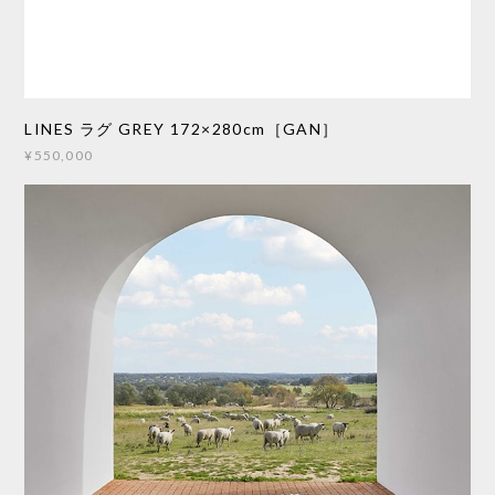
LINES ラグ GREY 172×280cm［GAN］
¥550,000