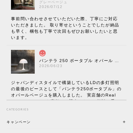
グレーベージュ
2026/07/12
事前問い合わせさせていただいた際、丁寧にご対応
いただきました。 取り寄せということでしたが納品
も早く、梱包も丁寧で次回もぜひお願いしたいと思
います。
パンテラ 250 ポータブル オパール V3 全13色［ ルイスポールセン ］
2026/06/23
ジャパンディスタイルで構築しているLDの多灯照明
の最後のピースとして「パンテラ250ポータブル」の
オパールベージュを購入しました。 実店舗のReal
Styleさんはとても素敵で、親身になって相談に乗っ
てくださり、本当にインテリアが好きなのだと感じ
CATEGORIES
られたのでこちらで購入させていただきました。 最
後までオパールホワイトと迷いましたが、空間全体
キャンペーン
の統一感や温かみのある雰囲気を考慮してベージュ
を選択。結果は大正解でした。 インテリアに美しく