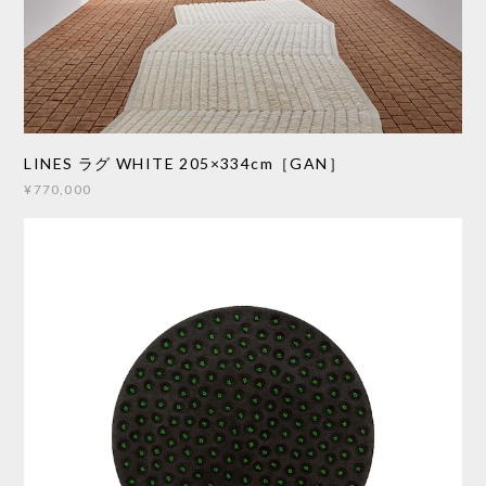
LINES ラグ WHITE 205×334cm［GAN］
¥770,000