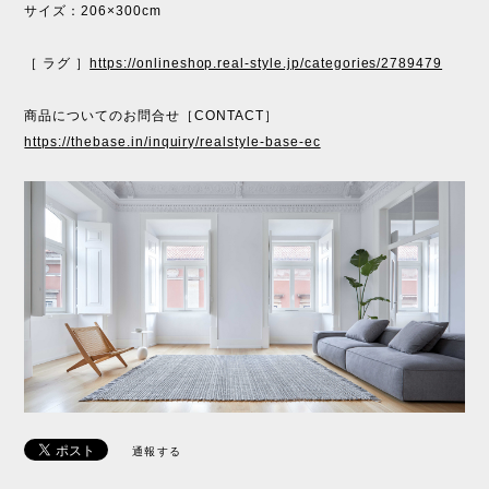
サイズ：206×300cm
［ ラグ ］
https://onlineshop.real-style.jp/categories/2789479
商品についてのお問合せ［CONTACT］
https://thebase.in/inquiry/realstyle-base-ec
通報する