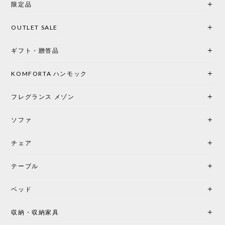
限定品
馴染み、これ一つ灯すだけで空間の心地よさと柔ら
かさが一気に引き立ちます。夜のひとときがさらに
OUTLET SALE
楽しみな時間になりました。 コードレスの利便性は
もちろん、乳白色のシェードから溢れる優しい透過
ギフト・贈答品
光は眺めているだけで癒やされます。 あまりの素晴
らしさに、キッチンカウンター用として、もう一回
り小さい「160ポータブル」のオパールベージュも追
KOMFORTA ハンモック
加で注文してしまいました。 お部屋の雰囲気を格上
げしてくれる、心からおすすめしたい名作ランプで
フレグランス メゾン
す。
ソファ
チェア
《レビューでピロープレゼント》BKF Chair バタフライチェア MARIPOSA ブラック ［cuero］
BKFブラック/レビュー投稿する
2026/06/07
テーブル
座り心地が良いです。購入して良かったです。
ベッド
収納・収納家具
《レビューキャンペーン》MG501 キューバチェア OUTDOOR チーク フラットロープ セサミ［カールハンセン&サン］