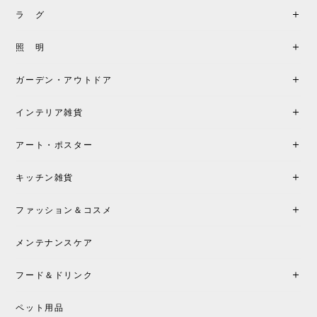
2026/05/31
ラ グ
製品もご対応も非常に良く、購入して本当に良かっ
照 明
たです。製品仕様や納期について不明点があった際
も丁寧にご案内頂き、安心して購入できました。ま
ガーデン・アウトドア
た、届いた製品も梱包含め非常にきれいな状態で大
満足です。またこちらのショップで製品購入し、イ
インテリア雑貨
ンテリアづくりを楽しんでいきたいと思います。
アート・ポスター
シートクッションプレゼント！CH24 Yチェア ビーチ SOFT BY ILSE CRAWFORD FALU［カールハンセン&サン］
キッチン雑貨
2026/05/25
ファッション＆コスメ
この色とピューターの2色買いました。黒も購入検討
中です。
メンテナンスケア
フード＆ドリンク
シートクッションプレゼント CH24 Yチェア ビーチ SOFT BY ILSE CRAWFORD PEWTER［カールハンセン&サン］
ペット用品
2026/05/25