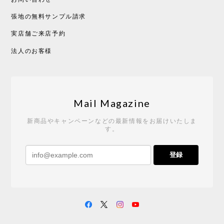
張地の無料サンプル請求
実店舗ご来店予約
CHUSEN てぬぐい べんけい［ Mustakivi ］
2026/05/19
法人のお客様
Tempo Drop ドーン［ヒャクパーセント］
2026/05/19
Mail Magazine
新商品やキャンペーンなどの最新情報をお届けいたしま
す。
《レビューキャンペーン》 CH24 Yチェア ウォールナット ナチュラル ペーパーコード （オイルフィニッシュ）［カールハンセン&サン］
登録
2026/04/27
サイトや商品に関する質問への回答が早く、また発
送時期も事前に連絡いただき、ショップの対応はと
ても良いです。 こちらの商品は2脚めの購入です
が、ウォールナットはやはり木目も色味も美しく、