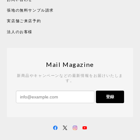
張地の無料サンプル請求
実店舗ご来店予約
CHUSEN てぬぐい べんけい［ Mustakivi ］
2026/05/19
法人のお客様
Tempo Drop ドーン［ヒャクパーセント］
2026/05/19
Mail Magazine
新商品やキャンペーンなどの最新情報をお届けいたしま
す。
《レビューキャンペーン》 CH24 Yチェア ウォールナット ナチュラル ペーパーコード （オイルフィニッシュ）［カールハンセン&サン］
登録
2026/04/27
サイトや商品に関する質問への回答が早く、また発
送時期も事前に連絡いただき、ショップの対応はと
ても良いです。 こちらの商品は2脚めの購入です
が、ウォールナットはやはり木目も色味も美しく、