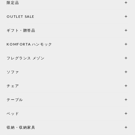
限定品
馴染み、これ一つ灯すだけで空間の心地よさと柔ら
かさが一気に引き立ちます。夜のひとときがさらに
OUTLET SALE
楽しみな時間になりました。 コードレスの利便性は
もちろん、乳白色のシェードから溢れる優しい透過
ギフト・贈答品
光は眺めているだけで癒やされます。 あまりの素晴
らしさに、キッチンカウンター用として、もう一回
り小さい「160ポータブル」のオパールベージュも追
KOMFORTA ハンモック
加で注文してしまいました。 お部屋の雰囲気を格上
げしてくれる、心からおすすめしたい名作ランプで
フレグランス メゾン
す。
ソファ
チェア
《レビューでピロープレゼント》BKF Chair バタフライチェア MARIPOSA ブラック ［cuero］
BKFブラック/レビュー投稿する
2026/06/07
テーブル
座り心地が良いです。購入して良かったです。
ベッド
収納・収納家具
《レビューキャンペーン》MG501 キューバチェア OUTDOOR チーク フラットロープ セサミ［カールハンセン&サン］