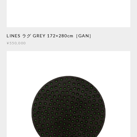
LINES ラグ GREY 172×280cm［GAN］
¥550,000