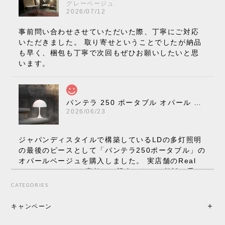
グレーベージュ
2026/07/12
事前問い合わせさせていただいた際、丁寧にご対応
いただきました。 取り寄せということでしたが納品
も早く、梱包も丁寧で次回もぜひお願いしたいと思
います。
パンテラ 250 ポータブル オパール V3 全13色［ ルイスポールセン ］
2026/06/23
ジャパンディスタイルで構築しているLDの多灯照明
の最後のピースとして「パンテラ250ポータブル」の
オパールベージュを購入しました。 実店舗のReal
Styleさんはとても素敵で、親身になって相談に乗っ
てくださり、本当にインテリアが好きなのだと感じ
CATEGORIES
られたのでこちらで購入させていただきました。 最
後までオパールホワイトと迷いましたが、空間全体
キャンペーン
の統一感や温かみのある雰囲気を考慮してベージュ
を選択。結果は大正解でした。 インテリアに美しく