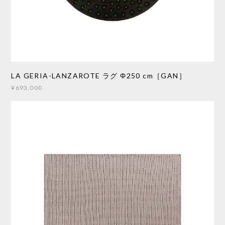
LA GERIA-LANZAROTE ラグ Φ250 cm［GAN］
¥693,000