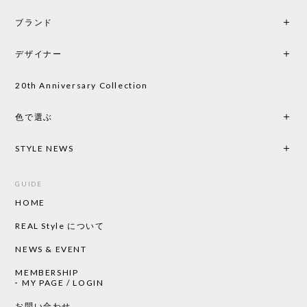
ブランド
初めて購入したショップです。 確認の電話やメール
をして、対応が良かったので、商品の到着をドキド
デザイナー
キしながら待っています。 商品が届いたら、また買
い物したいと思っています。
20th Anniversary Collection
色で選ぶ
CHUSEN てぬぐい なかよし［ Mustakivi ］
2026/05/19
STYLE NEWS
GUIDE
HOME
CHUSEN てぬぐい ローズ［ Mustakivi ］
2026/05/19
REAL Style について
NEWS & EVENT
MEMBERSHIP
CHUSEN てぬぐい 中べんけい［ Mustakivi ］
MY PAGE / LOGIN
2026/05/19
お問い合わせ