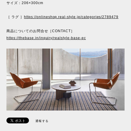
サイズ：206×300cm
［ ラグ ］
https://onlineshop.real-style.jp/categories/2789479
商品についてのお問合せ［CONTACT］
https://thebase.in/inquiry/realstyle-base-ec
通報する