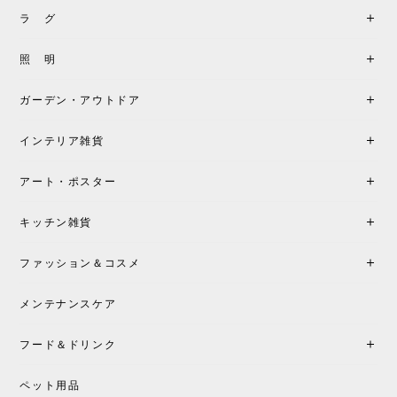
2026/05/31
ラ グ
製品もご対応も非常に良く、購入して本当に良かっ
照 明
たです。製品仕様や納期について不明点があった際
も丁寧にご案内頂き、安心して購入できました。ま
ガーデン・アウトドア
た、届いた製品も梱包含め非常にきれいな状態で大
満足です。またこちらのショップで製品購入し、イ
インテリア雑貨
ンテリアづくりを楽しんでいきたいと思います。
アート・ポスター
シートクッションプレゼント！CH24 Yチェア ビーチ SOFT BY ILSE CRAWFORD FALU［カールハンセン&サン］
キッチン雑貨
2026/05/25
ファッション＆コスメ
この色とピューターの2色買いました。黒も購入検討
中です。
メンテナンスケア
フード＆ドリンク
シートクッションプレゼント CH24 Yチェア ビーチ SOFT BY ILSE CRAWFORD PEWTER［カールハンセン&サン］
ペット用品
2026/05/25