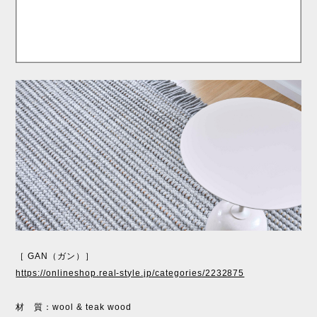
［ GAN（ガン）］
https://onlineshop.real-style.jp/categories/2232875
材 質：wool & teak wood