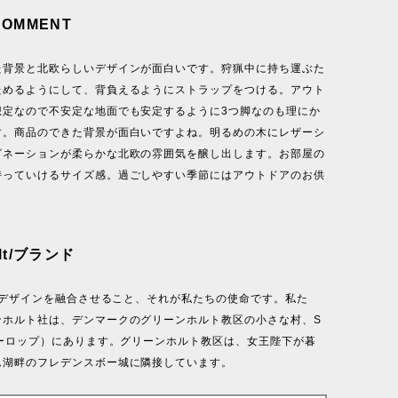
COMMENT
た背景と北欧らしいデザインが面白いです。狩猟中に持ち運ぶた
ためるようにして、背負えるようにストラップをつける。アウト
想定なので不安定な地面でも安定するように3つ脚なのも理にか
す。商品のできた背景が面白いですよね。明るめの木にレザーシ
ビネーションが柔らかな北欧の雰囲気を醸し出します。お部屋の
持っていけるサイズ感。過ごしやすい季節にはアウトドアのお供
olt/ブランド
”のデザインを融合させること、それが私たちの使命です。私た
ンホルト社は、デンマークのグリーンホルト教区の小さな村、S
ゥーロップ）にあります。グリーンホルト教区は、女王陛下が暮
ム湖畔のフレデンスボー城に隣接しています。