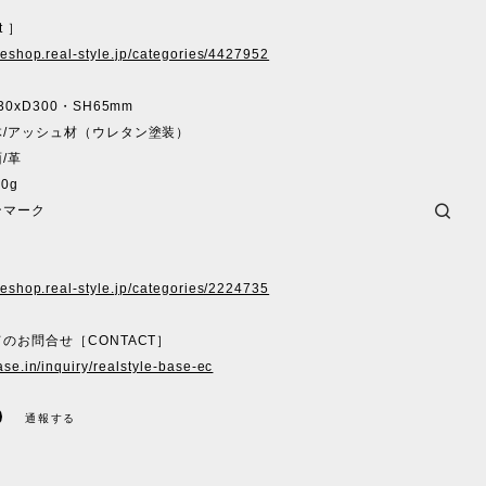
t ］
ineshop.real-style.jp/categories/4427952
0xD300・SH65mm
体/アッシュ材（ウレタン塗装）
革
0g
ンマーク
ineshop.real-style.jp/categories/2224735
のお問合せ［CONTACT］
ase.in/inquiry/realstyle-base-ec
通報する