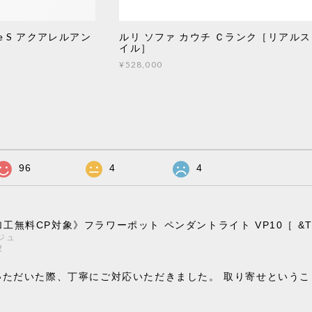
e S アクアレルアン
ルリ ソファ カウチ Ｃランク［リアル
］
イル］
¥528,000
96
4
4
工無料CP対象》フラワーポット ペンダントライト VP10［ &Trad
ジュ
2
いただいた際、丁寧にご対応いただきました。 取り寄せという
。