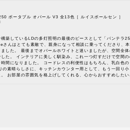
250 ポータブル オパール V3 全13色［ ルイスポールセン ］
3
構築しているLDの多灯照明の最後のピースとして「パンテラ2
 Styleさんはとても素敵で、親身になって相談に乗ってくださ
きました。 最後までオパールホワイトと迷いましたが、空間全
でした。 インテリアに美しく馴染み、これ一つ灯すだけで空間
な時間になりました。 コードレスの利便性はもちろん、乳白色
りの素晴らしさに、キッチンカウンター用として、もう一回り小
た。 お部屋の雰囲気を格上げしてくれる、心からおすすめしたい
でピロープレゼント》BKF Chair バタフライチェア MARIPOS
ック/レビュー投稿する
7
購入して良かったです。