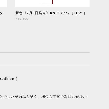
スタ
新色《7月3日発売》KNIT Grey［ HAY ］
¥41,800
ition ］
ことでしたが納品も早く、梱包も丁寧で次回もぜひお