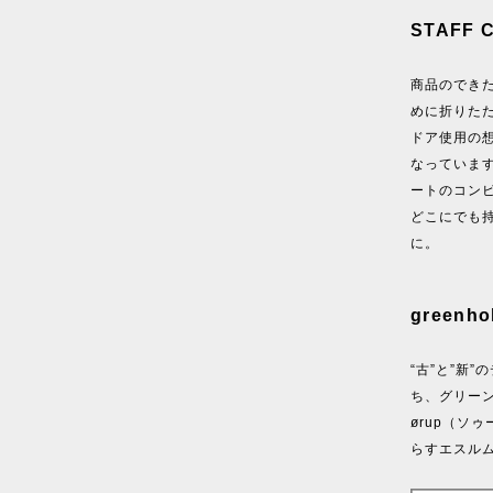
STAFF 
商品のでき
めに折りた
ドア使用の
なっていま
ートのコン
どこにでも
に。
greenh
“古”と”新
ち、グリー
ørup（ソ
らすエスル