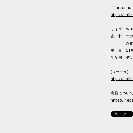
［ greenhol
https://onl
サイズ：W33
素 材：本
座面/
重 量：110
生産国：デ
[スツール]
https://onl
商品について
https://theb