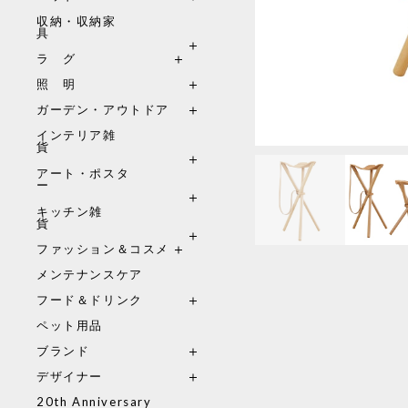
収納・収納家
具
ラ グ
照 明
ガーデン・アウトドア
インテリア雑
貨
アート・ポスタ
ー
キッチン雑
貨
ファッション＆コスメ
メンテナンスケア
フード＆ドリンク
ペット用品
ブランド
デザイナー
20th Anniversary