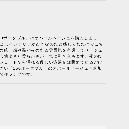
50ポータブル」のオパールベージュを購入しまし
り、本当にインテリアが好きなのだと感じられたのでこち
体の統一感や温かみのある雰囲気を考慮してベージュ
の心地よさと柔らかさが一気に引き立ちます。夜のひ
のシェードから溢れる優しい透過光は眺めているだけ
さい「160ポータブル」のオパールベージュも追加
名作ランプです。
A ブラック ［cuero］