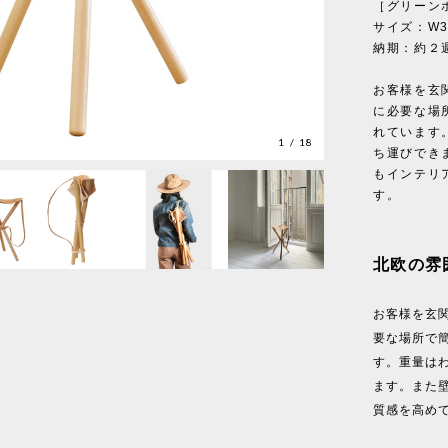
［グリーンホ
サイズ：W33
納期：約２
お客様を玄
に必要な場
れています
1
/
18
ち運びでき
もインテリ
す。
北欧の雰
お客様を玄
要な場所で
す。重量はわ
ます。また
質感を高め