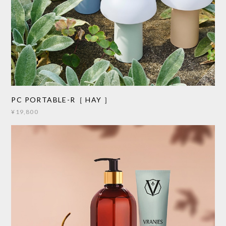
PC PORTABLE-R［ HAY ］
¥19,800