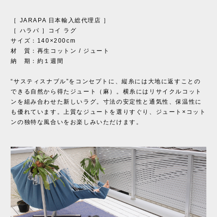
［ JARAPA 日本輸入総代理店 ］
［ ハラパ ］コイ ラグ
サイズ：140×200cm
材 質：再生コットン / ジュート
納 期：約１週間
“サスティスナブル”をコンセプトに、縦糸には大地に返すことの
できる自然から得たジュート（麻）。横糸にはリサイクルコット
ンを組み合わせた新しいラグ。寸法の安定性と通気性、保温性に
も優れています。上質なジュートを選りすぐり、ジュート×コット
ンの独特な風合いをお楽しみいただけます。