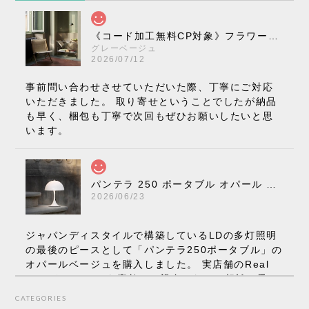
《コード加工無料CP対象》フラワーポット ペンダントライト VP10［ &Tradition ］
グレーベージュ
2026/07/12
事前問い合わせさせていただいた際、丁寧にご対応
いただきました。 取り寄せということでしたが納品
も早く、梱包も丁寧で次回もぜひお願いしたいと思
います。
パンテラ 250 ポータブル オパール V3 全13色［ ルイスポールセン ］
2026/06/23
ジャパンディスタイルで構築しているLDの多灯照明
の最後のピースとして「パンテラ250ポータブル」の
オパールベージュを購入しました。 実店舗のReal
Styleさんはとても素敵で、親身になって相談に乗っ
てくださり、本当にインテリアが好きなのだと感じ
CATEGORIES
られたのでこちらで購入させていただきました。 最