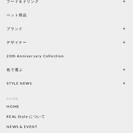
フード＆ドリンク
シートクッションプレゼント CH24 Yチェア ビーチ SOFT BY ILSE CRAWFORD PEWTER［カールハンセン&サン］
ペット用品
2026/05/25
ブランド
初めて購入したショップです。 確認の電話やメール
をして、対応が良かったので、商品の到着をドキド
デザイナー
キしながら待っています。 商品が届いたら、また買
い物したいと思っています。
20th Anniversary Collection
色で選ぶ
CHUSEN てぬぐい なかよし［ Mustakivi ］
2026/05/19
STYLE NEWS
GUIDE
HOME
CHUSEN てぬぐい ローズ［ Mustakivi ］
2026/05/19
REAL Style について
NEWS & EVENT