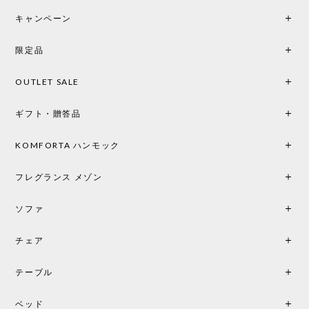
後までオパールホワイトと迷いましたが、空間全体
キャンペーン
の統一感や温かみのある雰囲気を考慮してベージュ
を選択。結果は大正解でした。 インテリアに美しく
限定品
馴染み、これ一つ灯すだけで空間の心地よさと柔ら
かさが一気に引き立ちます。夜のひとときがさらに
OUTLET SALE
楽しみな時間になりました。 コードレスの利便性は
もちろん、乳白色のシェードから溢れる優しい透過
ギフト・贈答品
光は眺めているだけで癒やされます。 あまりの素晴
らしさに、キッチンカウンター用として、もう一回
り小さい「160ポータブル」のオパールベージュも追
KOMFORTA ハンモック
加で注文してしまいました。 お部屋の雰囲気を格上
げしてくれる、心からおすすめしたい名作ランプで
フレグランス メゾン
す。
ソファ
チェア
《レビューでピロープレゼント》BKF Chair バタフライチェア MARIPOSA ブラック ［cuero］
BKFブラック/レビュー投稿する
2026/06/07
テーブル
座り心地が良いです。購入して良かったです。
ベッド