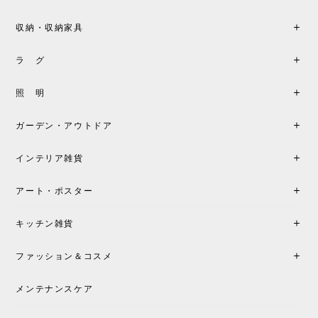
収納・収納家具
《レビューキャンペーン》MG501 キューバチェア OUTDOOR チーク フラットロープ セサミ［カールハンセン&サン］
2026/05/31
ラ グ
製品もご対応も非常に良く、購入して本当に良かっ
照 明
たです。製品仕様や納期について不明点があった際
も丁寧にご案内頂き、安心して購入できました。ま
ガーデン・アウトドア
た、届いた製品も梱包含め非常にきれいな状態で大
満足です。またこちらのショップで製品購入し、イ
インテリア雑貨
ンテリアづくりを楽しんでいきたいと思います。
アート・ポスター
シートクッションプレゼント！CH24 Yチェア ビーチ SOFT BY ILSE CRAWFORD FALU［カールハンセン&サン］
キッチン雑貨
2026/05/25
ファッション＆コスメ
この色とピューターの2色買いました。黒も購入検討
中です。
メンテナンスケア