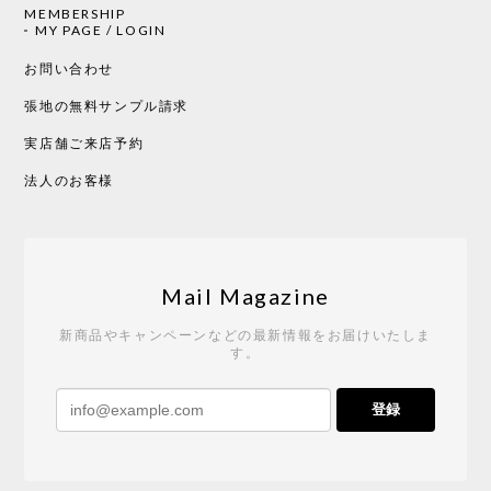
MEMBERSHIP
CHUSEN てぬぐい 中べんけい［ Mustakivi ］
MY PAGE / LOGIN
2026/05/19
お問い合わせ
張地の無料サンプル請求
実店舗ご来店予約
CHUSEN てぬぐい べんけい［ Mustakivi ］
2026/05/19
法人のお客様
Tempo Drop ドーン［ヒャクパーセント］
2026/05/19
Mail Magazine
新商品やキャンペーンなどの最新情報をお届けいたしま
す。
《レビューキャンペーン》 CH24 Yチェア ウォールナット ナチュラル ペーパーコード （オイルフィニッシュ）［カールハンセン&サン］
登録
2026/04/27
サイトや商品に関する質問への回答が早く、また発