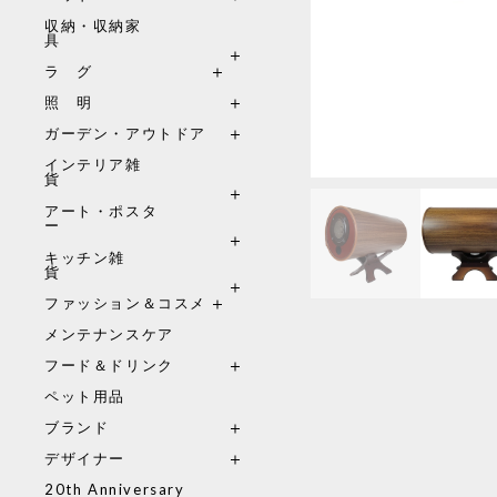
収納・収納家
具
ラ グ
照 明
ガーデン・アウトドア
インテリア雑
貨
アート・ポスタ
ー
キッチン雑
貨
ファッション＆コスメ
メンテナンスケア
フード＆ドリンク
ペット用品
ブランド
デザイナー
20th Anniversary