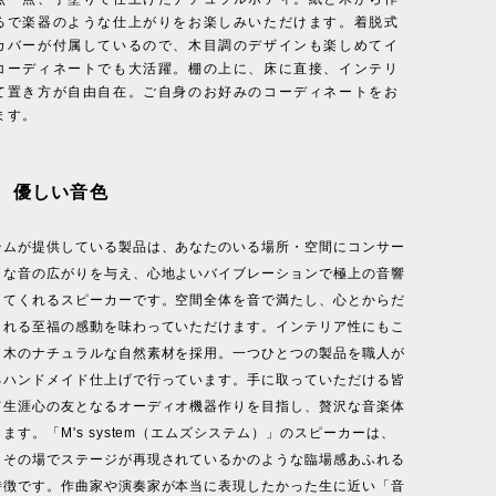
るで楽器のような仕上がりをお楽しみいただけます。着脱式
カバーが付属しているので、木目調のデザインも楽しめてイ
コーディネートでも大活躍。棚の上に、床に直接、インテリ
て置き方が自由自在。ご自身のお好みのコーディネートをお
ます。
、優しい音色
テムが提供している製品は、あなたのいる場所・空間にコンサー
うな音の広がりを与え、心地よいバイブレーションで極上の音響
してくれるスピーカーです。空間全体を音で満たし、心とからだ
られる至福の感動を味わっていただけます。インテリア性にもこ
と木のナチュラルな自然素材を採用。一つひとつの製品を職人が
るハンドメイド仕上げで行っています。手に取っていただける皆
て生涯心の友となるオーディオ機器作りを目指し、贅沢な音楽体
ます。「M's system（エムズシステム）」のスピーカーは、
もその場でステージが再現されているかのような臨場感あふれる
特徴です。作曲家や演奏家が本当に表現したかった生に近い「音