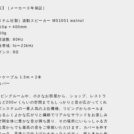
店】［メーカー３年保証］
テム社製］波動スピーカー MS1001 walnut
0φ × 400mm
00g
波数: 80Hz
域: fo〜22kHz
ンス: 8Ω
ケーブル 1.5m × 2本
カバー
リビングルームや、小さなお部屋から、ショップ、レストラ
など200㎡くらいの空間までもしっかりと音が広がってくれ
ズシステムの一番人気の上位機種。リビングからホールま
あるふくよかな広がりと繊細でリアルなサウンドをお楽しみ
空間全体に豊かな音が満ち渡り、その場所にいらっしゃる方
位置からでも最高の音をご堪能いただけます。カバーを外す
点一点、手塗りで仕上げたナチュラルボディ。紙と木から作