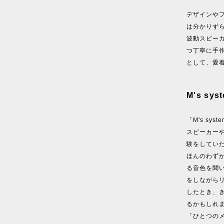
デザインや
は分かりず
波動スピー
つ丁寧に手
として、愛
M's s
「M's s
スピーカー
験をしてい
ほんのわず
る音色を聞
をしながら
したとき、
るかもしれ
「ひとつの