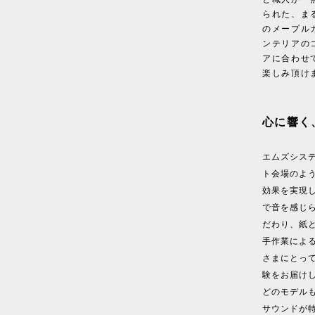
られた、ま
のメープル
ンテリアの
アに合わせ
楽しみ頂け
心に響く
エムズシス
ト会場のよ
効果を実現
で音を感じ
だわり、紙
手作業によ
さまにとっ
験をお届けし
どのモデル
サウンドが