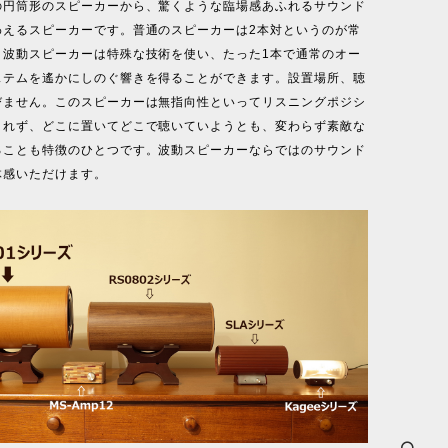
の円筒形のスピーカーから、驚くような臨場感あふれるサウンド
わえるスピーカーです。普通のスピーカーは2本対というのが常
、波動スピーカーは特殊な技術を使い、たった1本で通常のオー
ステムを遙かにしのぐ響きを得ることができます。設置場所、聴
びません。このスピーカーは無指向性といってリスニングポジシ
されず、どこに置いてどこで聴いていようとも、変わらず素敵な
ることも特徴のひとつです。波動スピーカーならではのサウンド
体感いただけます。