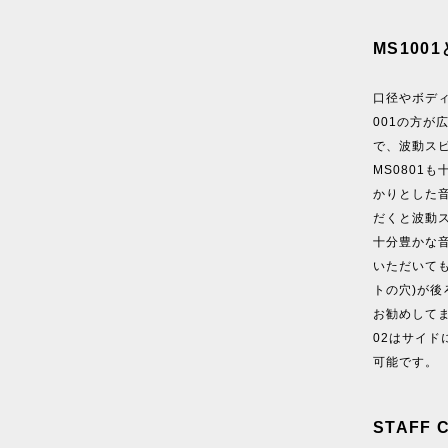
MS100
口径やボデ
001の方
で、波動スピ
MS0801
かりとした
だくと波動ス
十分豊かな
いただいても
トの穴)が後
お勧めして
02はサイ
可能です。
STAFF 