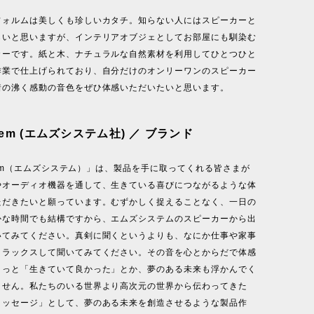
フォルムは美しくも珍しいカタチ。知らない人にはスピーカーと
らいと思いますが、インテリアオブジェとしてお部屋にも馴染む
カーです。紙と木、ナチュラルな自然素材を利用してひとつひと
作業で仕上げられており、自分だけのオンリーワンのスピーカー
着の沸く感動の音色をぜひ体感いただいたいと思います。
ystem (エムズシステム社) ／ ブランド
ystem（エムズシステム）」は、製品を手に取ってくれる皆さまが
やオーディオ機器を通して、生きている喜びにつながるような体
ただきたいと願っています。むずかしく捉えることなく、一日の
かな時間でも結構ですから、エムズシステムのスピーカーから出
いてみてください。真剣に聞くというよりも、なにか仕事や家事
リラックスして聞いてみてください。その音を心とからだで体感
きっと「生きていて良かった」とか、夢のある未来も浮かんでく
ません。私たちのいる世界より高次元の世界から伝わってきた
メッセージ」として、夢のある未来を創造させるような製品作