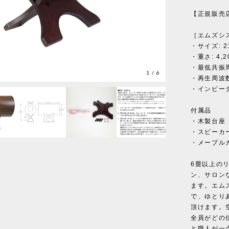
【正規販売
［エムズシス
・サイズ: 21
・重さ: 4,2
・最低共振周
1
/
6
・再生周波数帯
・インピーダ
付属品
・木製台座
・スピーカー
・メープル
6畳以上の
ン、サロン
ます。エム
で、ゆとり
頂けます。
全員がどの
と職人が一