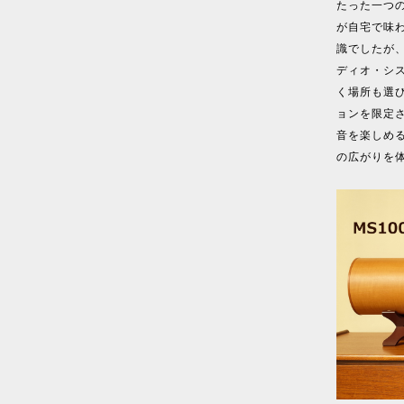
たった一つ
が自宅で味
識でしたが
ディオ・シ
く場所も選
ョンを限定
音を楽しめ
の広がりを