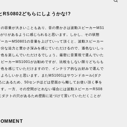
1とRS0802どちらにしようかな!?
ィの容量が大きいこともあり、音の豊かさは波動スピーカーMS1
が広がりがあるように感じられると思います。しかし、その状態
ーカーMS0801の音量を上げていって頂くと、波動スピーカー
も十分な迫力と豊かさ深みを感じていただけるので、遜色ないしっ
音色を楽しんでいただけるでしょう。厳密に音重視で選んでいた
ピーカーMS1001がお勧めですが、比較をしない限りどちらも
音色を感じていただけますので、インテリア的なお好みで選んで
よろしいかと思います。またMS1001はサウンドホール(ダク
ろにあるため、50センチほどは壁面から離してお使い頂く事を
ます。一方、その空間がとれない場合には波動スピーカーRS08
ドにダクトの穴があるため壁面に近づけて置いていただくことが
COMMENT