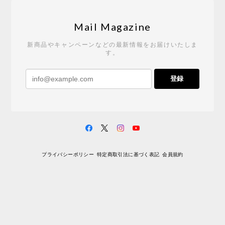
Tempo Drop ドーン［ヒャクパーセント］
2026/05/19
Mail Magazine
新商品やキャンペーンなどの最新情報をお届けいたしま
す。
《レビューキャンペーン》 CH24 Yチェア ウォールナット ナチュラル ペーパーコード （オイルフィニッシュ）［カールハンセン&サン］
登録
2026/04/27
サイトや商品に関する質問への回答が早く、また発
送時期も事前に連絡いただき、ショップの対応はと
ても良いです。 こちらの商品は2脚めの購入です
が、ウォールナットはやはり木目も色味も美しく、
満足です。1脚めは数年前に購入したので経年変化で
プライバシーポリシー
特定商取引法に基づく表記
会員規約
少し色が明るくなっていますが、2脚めもいずれ同じ
色味に落ち着いてくるかと思われます。（なお、6年
前は17万円でしたがそこから1.5倍に値上がりしてし
まいました。欲しい人は無理してでも早く買ったほ
うがいいかもしれません。） 一点気になったのは、
脚のうち1本が高さ調整のため数mmカットされてい
ましたが切りっぱなしのため、脚の下部のテーパー