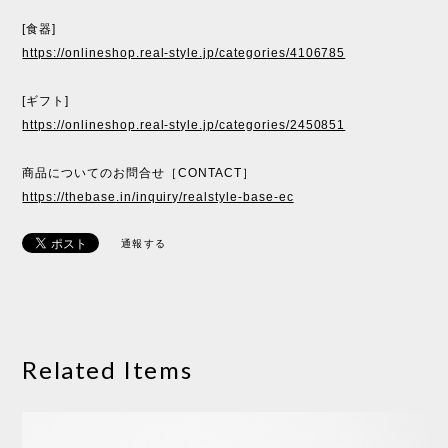
[食器]
https://onlineshop.real-style.jp/categories/4106785
[ギフト]
https://onlineshop.real-style.jp/categories/2450851
商品についてのお問合せ［CONTACT］
https://thebase.in/inquiry/realstyle-base-ec
通報する
Related Items