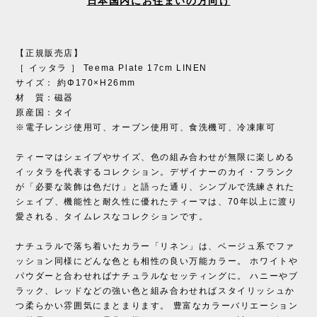
日本国内にお住まいの方向け
【正規販売店】
［ イッタラ ］ Teema Plate 17cm LINEN
サイズ： 約Φ170×H26mm
材 質：磁器
原産国：タイ
※電子レンジ使用可、オーブン使用可、食洗機可、冷凍庫可
ティーマはシェイプやサイズ、色の組み合わせが無限に楽しめる
イッタラを代表するコレクション。デザイナーのカイ・フランク
が「必要な装飾は色だけ」と語った通り、シンプルで洗練された
シェイプ、機能性と耐久性に優れたティーマは、70年以上に渡り
愛される、タイムレスなコレクションです。
ナチュラルで落ち着いたカラー「リネン」は、ベージュ系でファ
ッション同様にどんな色とも相性の良い万能カラー。 ホワイトや
パウダーと合わせればナチュラルなセッティングに。 ハニーやブ
ラック、レッドなどの強い色と組み合わせればスタイリッシュか
つ柔らかい雰囲気にまとまります。 豊富なカラーバリエーション