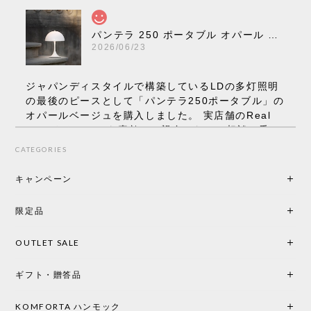
パンテラ 250 ポータブル オパール V3 全13色［ ルイスポールセン ］
2026/06/23
ジャパンディスタイルで構築しているLDの多灯照明
の最後のピースとして「パンテラ250ポータブル」の
オパールベージュを購入しました。 実店舗のReal
Styleさんはとても素敵で、親身になって相談に乗っ
てくださり、本当にインテリアが好きなのだと感じ
CATEGORIES
られたのでこちらで購入させていただきました。 最
後までオパールホワイトと迷いましたが、空間全体
キャンペーン
の統一感や温かみのある雰囲気を考慮してベージュ
を選択。結果は大正解でした。 インテリアに美しく
限定品
馴染み、これ一つ灯すだけで空間の心地よさと柔ら
かさが一気に引き立ちます。夜のひとときがさらに
OUTLET SALE
楽しみな時間になりました。 コードレスの利便性は
もちろん、乳白色のシェードから溢れる優しい透過
ギフト・贈答品
光は眺めているだけで癒やされます。 あまりの素晴
らしさに、キッチンカウンター用として、もう一回
り小さい「160ポータブル」のオパールベージュも追
KOMFORTA ハンモック