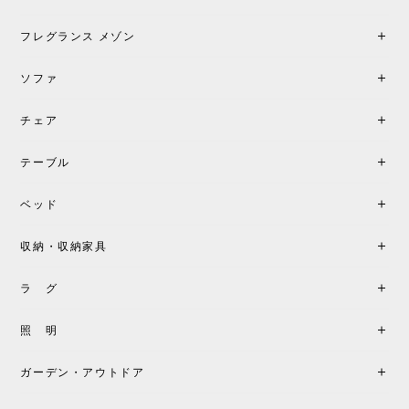
加で注文してしまいました。 お部屋の雰囲気を格上
げしてくれる、心からおすすめしたい名作ランプで
フレグランス メゾン
す。
ソファ
チェア
《レビューでピロープレゼント》BKF Chair バタフライチェア MARIPOSA ブラック ［cuero］
BKFブラック/レビュー投稿する
2026/06/07
テーブル
座り心地が良いです。購入して良かったです。
ベッド
収納・収納家具
《レビューキャンペーン》MG501 キューバチェア OUTDOOR チーク フラットロープ セサミ［カールハンセン&サン］
2026/05/31
ラ グ
製品もご対応も非常に良く、購入して本当に良かっ
照 明
たです。製品仕様や納期について不明点があった際
も丁寧にご案内頂き、安心して購入できました。ま
ガーデン・アウトドア
た、届いた製品も梱包含め非常にきれいな状態で大
満足です。またこちらのショップで製品購入し、イ