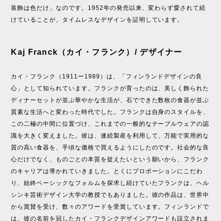
装飾は色だけ」なのです。1952年の発売以来、変わらず愛されて続
けていることが、タイムレスなデザインを証明しています。
Kaj Franck（カイ・フランク）/ デザイナー
カイ・フランク（1911ー1989）は、「フィンランドデザインの良
心」として知られています。フランクが育ったのは、美しく飾られた
ディナーセットが並ぶ華やかな生活が、石でできた数枚の食器が並ぶ
質素な生活へと変わった時代でした。フランクは自身のスタイルを、
この二極の中間に位置づけ、これまでの一般的なテーブルウェアの認
識を大きく変えました。彼は、連続製産を利用して、万能で実用的な
質の高い食器を、手頃な価格で買えるようにしたのです。社会的な良
心だけでなく、ものごとの本質を捉えたいという願いから、フランク
のキャリアは導かれていきました。とくにプロポーションにこだわ
り、始終ベーシックなフォルムを探求し続けていたフランクは、ヘル
シンキ芸術デザイン大学の教授でもありました。彼の作品は、世界中
から賞賛を受け、数々のアワードを受賞しています。フィンランドで
は、彼の名前を冠したカイ・フランクデザインアワードも設立されま