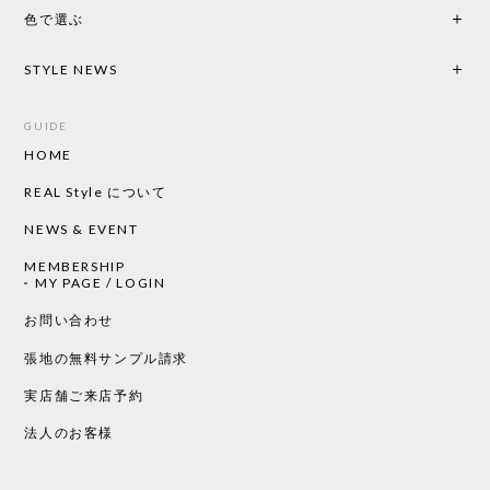
色で選ぶ
CHUSEN てぬぐい なかよし［ Mustakivi ］
2026/05/19
STYLE NEWS
GUIDE
HOME
CHUSEN てぬぐい ローズ［ Mustakivi ］
2026/05/19
REAL Style について
NEWS & EVENT
MEMBERSHIP
CHUSEN てぬぐい 中べんけい［ Mustakivi ］
MY PAGE / LOGIN
2026/05/19
お問い合わせ
張地の無料サンプル請求
実店舗ご来店予約
CHUSEN てぬぐい べんけい［ Mustakivi ］
2026/05/19
法人のお客様