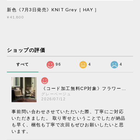
新色《7月3日発売》KNIT Grey［ HAY ］
¥41,800
ショップの評価
すべて
96
4
4
《コード加工無料CP対象》フラワーポット ペンダントライト VP10［ &Tradition ］
グレーベージュ
2026/07/12
事前問い合わせさせていただいた際、丁寧にご対応
いただきました。 取り寄せということでしたが納品
も早く、梱包も丁寧で次回もぜひお願いしたいと思
います。