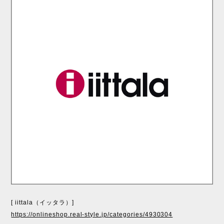
[ iittala（イッタラ）]
https://onlineshop.real-style.jp/categories/4930304