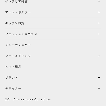
インテリア雑貨
ンテリアづくりを楽しんでいきたいと思います。
アート・ポスター
シートクッションプレゼント！CH24 Yチェア ビーチ SOFT BY ILSE CRAWFORD FALU［カールハンセン&サン］
キッチン雑貨
2026/05/25
ファッション＆コスメ
この色とピューターの2色買いました。黒も購入検討
中です。
メンテナンスケア
フード＆ドリンク
シートクッションプレゼント CH24 Yチェア ビーチ SOFT BY ILSE CRAWFORD PEWTER［カールハンセン&サン］
ペット用品
2026/05/25
ブランド
初めて購入したショップです。 確認の電話やメール
をして、対応が良かったので、商品の到着をドキド
デザイナー
キしながら待っています。 商品が届いたら、また買
い物したいと思っています。
20th Anniversary Collection