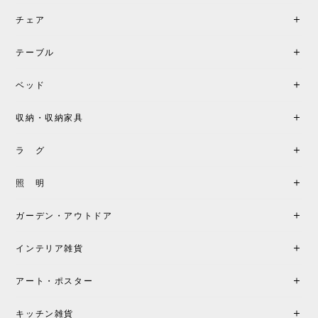
チェア
《レビューでピロープレゼント》BKF Chair バタフライチェア MARIPOSA ブラック ［cuero］
BKFブラック/レビュー投稿する
2026/06/07
テーブル
座り心地が良いです。購入して良かったです。
ベッド
収納・収納家具
《レビューキャンペーン》MG501 キューバチェア OUTDOOR チーク フラットロープ セサミ［カールハンセン&サン］
2026/05/31
ラ グ
製品もご対応も非常に良く、購入して本当に良かっ
照 明
たです。製品仕様や納期について不明点があった際
も丁寧にご案内頂き、安心して購入できました。ま
ガーデン・アウトドア
た、届いた製品も梱包含め非常にきれいな状態で大
満足です。またこちらのショップで製品購入し、イ
インテリア雑貨
ンテリアづくりを楽しんでいきたいと思います。
アート・ポスター
シートクッションプレゼント！CH24 Yチェア ビーチ SOFT BY ILSE CRAWFORD FALU［カールハンセン&サン］
キッチン雑貨