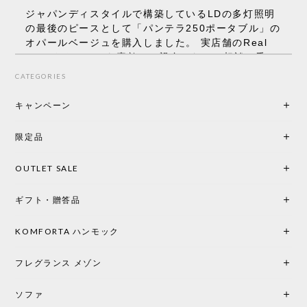
ジャパンディスタイルで構築しているLDの多灯照明
の最後のピースとして「パンテラ250ポータブル」の
オパールベージュを購入しました。 実店舗のReal
Styleさんはとても素敵で、親身になって相談に乗っ
てくださり、本当にインテリアが好きなのだと感じ
CATEGORIES
られたのでこちらで購入させていただきました。 最
後までオパールホワイトと迷いましたが、空間全体
キャンペーン
の統一感や温かみのある雰囲気を考慮してベージュ
を選択。結果は大正解でした。 インテリアに美しく
限定品
馴染み、これ一つ灯すだけで空間の心地よさと柔ら
かさが一気に引き立ちます。夜のひとときがさらに
OUTLET SALE
楽しみな時間になりました。 コードレスの利便性は
もちろん、乳白色のシェードから溢れる優しい透過
ギフト・贈答品
光は眺めているだけで癒やされます。 あまりの素晴
らしさに、キッチンカウンター用として、もう一回
り小さい「160ポータブル」のオパールベージュも追
KOMFORTA ハンモック
加で注文してしまいました。 お部屋の雰囲気を格上
げしてくれる、心からおすすめしたい名作ランプで
フレグランス メゾン
す。
ソファ