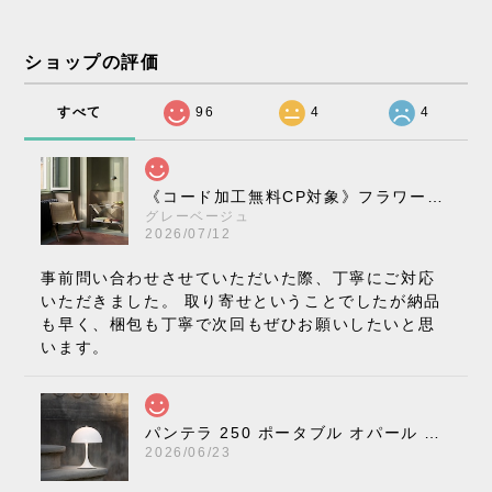
ショップの評価
すべて
96
4
4
《コード加工無料CP対象》フラワーポット ペンダントライト VP10［ &Tradition ］
グレーベージュ
2026/07/12
事前問い合わせさせていただいた際、丁寧にご対応
いただきました。 取り寄せということでしたが納品
も早く、梱包も丁寧で次回もぜひお願いしたいと思
います。
パンテラ 250 ポータブル オパール V3 全13色［ ルイスポールセン ］
2026/06/23