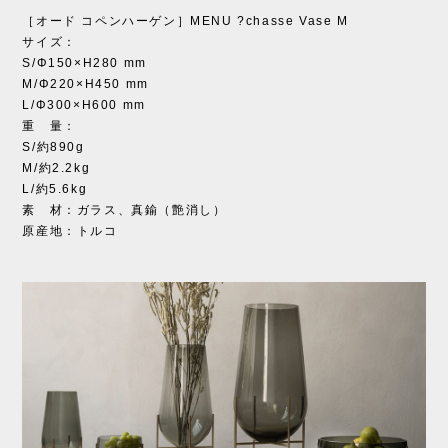
［オード コペンハーゲン］MENU ?chasse Vase M
サイズ：
S/Φ150×H280 mm
M/Φ220×H450 mm
L/Φ300×H600 mm
重 量：
S/約890g
M/約2.2kg
L/約5.6kg
素 材：ガラス、真鍮（艶消し）
原産地：トルコ