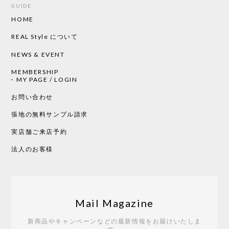
GUIDE
HOME
CHUSEN てぬぐい ローズ［ Mustakivi ］
2026/05/19
REAL Style について
NEWS & EVENT
MEMBERSHIP
CHUSEN てぬぐい 中べんけい［ Mustakivi ］
MY PAGE / LOGIN
2026/05/19
お問い合わせ
張地の無料サンプル請求
実店舗ご来店予約
CHUSEN てぬぐい べんけい［ Mustakivi ］
2026/05/19
法人のお客様
Tempo Drop ドーン［ヒャクパーセント］
2026/05/19
Mail Magazine
新商品やキャンペーンなどの最新情報をお届けいたしま