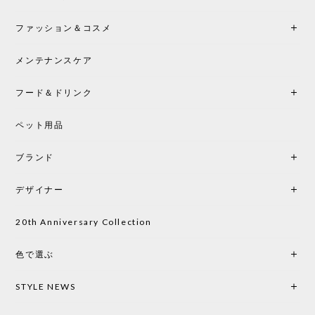
2026/05/25
ファッション＆コスメ
この色とピューターの2色買いました。黒も購入検討
中です。
メンテナンスケア
フード＆ドリンク
シートクッションプレゼント CH24 Yチェア ビーチ SOFT BY ILSE CRAWFORD PEWTER［カールハンセン&サン］
ペット用品
2026/05/25
ブランド
初めて購入したショップです。 確認の電話やメール
をして、対応が良かったので、商品の到着をドキド
デザイナー
キしながら待っています。 商品が届いたら、また買
い物したいと思っています。
20th Anniversary Collection
色で選ぶ
CHUSEN てぬぐい なかよし［ Mustakivi ］
2026/05/19
STYLE NEWS