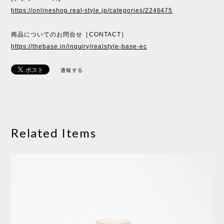
https://onlineshop.real-style.jp/categories/2246475
商品についてのお問合せ［CONTACT］
https://thebase.in/inquiry/realstyle-base-ec
通報する
Related Items