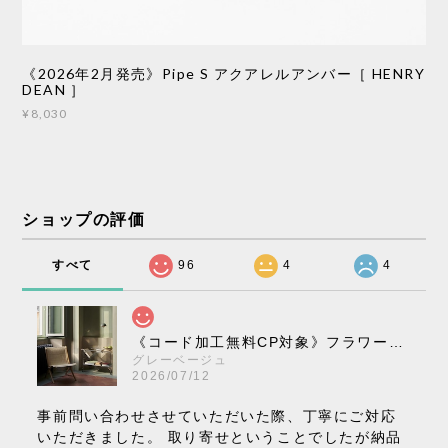
《2026年2月発売》Pipe S アクアレルアンバー［ HENRY
DEAN ］
¥8,030
ショップの評価
すべて
96
4
4
《コード加工無料CP対象》フラワーポット ペンダントライト VP10［ &Tradition ］
グレーベージュ
2026/07/12
事前問い合わせさせていただいた際、丁寧にご対応
いただきました。 取り寄せということでしたが納品