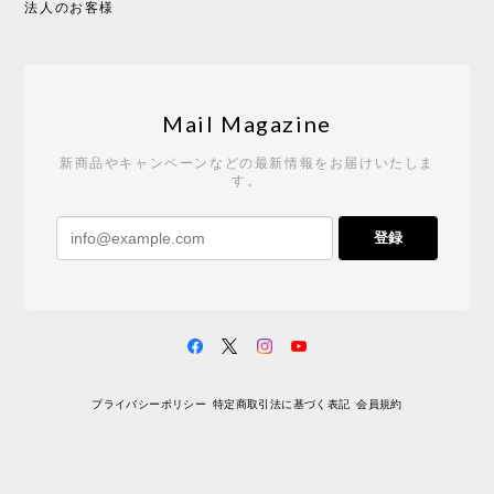
法人のお客様
Tempo Drop ドーン［ヒャクパーセント］
2026/05/19
Mail Magazine
新商品やキャンペーンなどの最新情報をお届けいたしま
す。
《レビューキャンペーン》 CH24 Yチェア ウォールナット ナチュラル ペーパーコード （オイルフィニッシュ）［カールハンセン&サン］
登録
2026/04/27
サイトや商品に関する質問への回答が早く、また発
送時期も事前に連絡いただき、ショップの対応はと
ても良いです。 こちらの商品は2脚めの購入です
が、ウォールナットはやはり木目も色味も美しく、
満足です。1脚めは数年前に購入したので経年変化で
プライバシーポリシー
特定商取引法に基づく表記
会員規約
少し色が明るくなっていますが、2脚めもいずれ同じ
色味に落ち着いてくるかと思われます。（なお、6年
前は17万円でしたがそこから1.5倍に値上がりしてし
まいました。欲しい人は無理してでも早く買ったほ