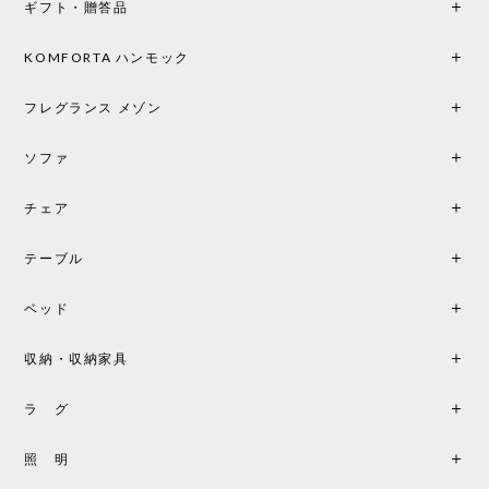
ギフト・贈答品
光は眺めているだけで癒やされます。 あまりの素晴
らしさに、キッチンカウンター用として、もう一回
り小さい「160ポータブル」のオパールベージュも追
KOMFORTA ハンモック
加で注文してしまいました。 お部屋の雰囲気を格上
げしてくれる、心からおすすめしたい名作ランプで
フレグランス メゾン
す。
ソファ
チェア
《レビューでピロープレゼント》BKF Chair バタフライチェア MARIPOSA ブラック ［cuero］
BKFブラック/レビュー投稿する
2026/06/07
テーブル
座り心地が良いです。購入して良かったです。
ベッド
収納・収納家具
《レビューキャンペーン》MG501 キューバチェア OUTDOOR チーク フラットロープ セサミ［カールハンセン&サン］
2026/05/31
ラ グ
製品もご対応も非常に良く、購入して本当に良かっ
照 明
たです。製品仕様や納期について不明点があった際