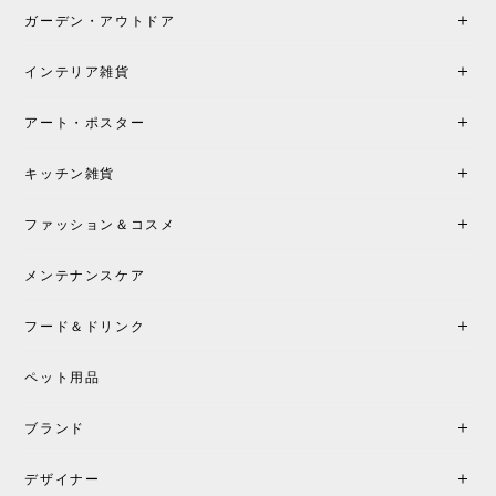
も丁寧にご案内頂き、安心して購入できました。ま
ガーデン・アウトドア
た、届いた製品も梱包含め非常にきれいな状態で大
満足です。またこちらのショップで製品購入し、イ
インテリア雑貨
ンテリアづくりを楽しんでいきたいと思います。
アート・ポスター
シートクッションプレゼント！CH24 Yチェア ビーチ SOFT BY ILSE CRAWFORD FALU［カールハンセン&サン］
キッチン雑貨
2026/05/25
ファッション＆コスメ
この色とピューターの2色買いました。黒も購入検討
中です。
メンテナンスケア
フード＆ドリンク
シートクッションプレゼント CH24 Yチェア ビーチ SOFT BY ILSE CRAWFORD PEWTER［カールハンセン&サン］
ペット用品
2026/05/25
ブランド
初めて購入したショップです。 確認の電話やメール
をして、対応が良かったので、商品の到着をドキド
デザイナー
キしながら待っています。 商品が届いたら、また買