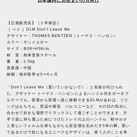
日本国内にお住まいの方向け
【正規販売店】［１年保証］
［ ヘイ ］DLM Don’t Leave Me
デザイナー：THOMAS BENTZEN（トーマス・ベンゼン）
カラー：サンイエロー
サイズ：Φ38×H58cm
材 質：粉体塗装スチール
重 量：2.5kg
原産国：中国
納期：海外取寄せ3〜4ヶ月
「Don’t Leave Me（置いていかないで）」と名前が付けられ
た、デザイナー トーマス・ベンゼンによるハンドル付きポータブ
ルテーブル。部屋から部屋へ楽に移動できるDLMがあれば、リビ
ングはもちろん、窓辺や寝室、バルコニーなど、その日の気分に
合わせて好きな場所でリラックスして過ごすことができます。片
手で楽に持ち運ぶためにつけたトレイの上のハンドル、軽やかさ
と美しいフォルムを保ちながらも安定感を生みだす3本の脚。置い
てあるだけで絵になるユニークなデザインは、使う人のことを考