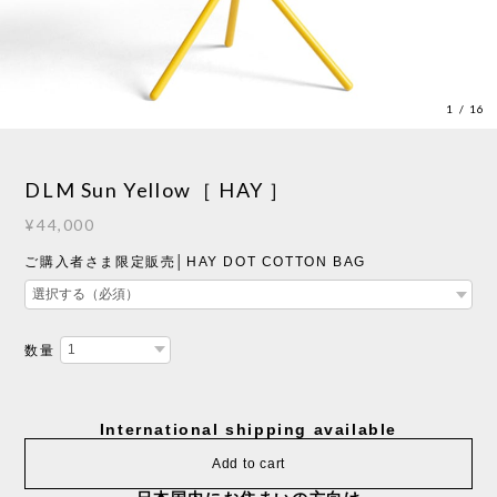
1
/
16
DLM Sun Yellow［ HAY ］
¥44,000
ご購入者さま限定販売│HAY DOT COTTON BAG
数量
International shipping available
Add to cart