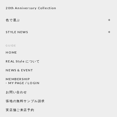
い物したいと思っています。
20th Anniversary Collection
色で選ぶ
CHUSEN てぬぐい なかよし［ Mustakivi ］
2026/05/19
STYLE NEWS
GUIDE
HOME
CHUSEN てぬぐい ローズ［ Mustakivi ］
2026/05/19
REAL Style について
NEWS & EVENT
MEMBERSHIP
CHUSEN てぬぐい 中べんけい［ Mustakivi ］
MY PAGE / LOGIN
2026/05/19
お問い合わせ
張地の無料サンプル請求
実店舗ご来店予約
CHUSEN てぬぐい べんけい［ Mustakivi ］
2026/05/19