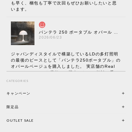
も早く、梱包も丁寧で次回もぜひお願いしたいと思
います。
パンテラ 250 ポータブル オパール V3 全13色［ ルイスポールセン ］
2026/06/23
ジャパンディスタイルで構築しているLDの多灯照明
の最後のピースとして「パンテラ250ポータブル」の
オパールベージュを購入しました。 実店舗のReal
Styleさんはとても素敵で、親身になって相談に乗っ
てくださり、本当にインテリアが好きなのだと感じ
CATEGORIES
られたのでこちらで購入させていただきました。 最
後までオパールホワイトと迷いましたが、空間全体
キャンペーン
の統一感や温かみのある雰囲気を考慮してベージュ
を選択。結果は大正解でした。 インテリアに美しく
限定品
馴染み、これ一つ灯すだけで空間の心地よさと柔ら
かさが一気に引き立ちます。夜のひとときがさらに
OUTLET SALE
楽しみな時間になりました。 コードレスの利便性は
もちろん、乳白色のシェードから溢れる優しい透過