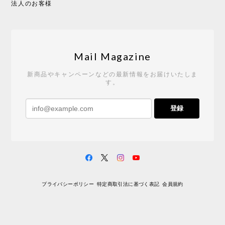
法人のお客様
Tempo Drop ドーン［ヒャクパーセント］
2026/05/19
Mail Magazine
新商品やキャンペーンなどの最新情報をお届けいたしま
す。
《レビューキャンペーン》 CH24 Yチェア ウォールナット ナチュラル ペーパーコード （オイルフィニッシュ）［カールハンセン&サン］
登録
2026/04/27
サイトや商品に関する質問への回答が早く、また発
送時期も事前に連絡いただき、ショップの対応はと
ても良いです。 こちらの商品は2脚めの購入です
が、ウォールナットはやはり木目も色味も美しく、
満足です。1脚めは数年前に購入したので経年変化で
プライバシーポリシー
特定商取引法に基づく表記
会員規約
少し色が明るくなっていますが、2脚めもいずれ同じ
色味に落ち着いてくるかと思われます。（なお、6年
前は17万円でしたがそこから1.5倍に値上がりしてし
まいました。欲しい人は無理してでも早く買ったほ