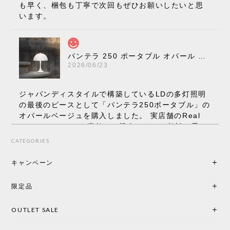
も早く、梱包も丁寧で次回もぜひお願いしたいと思
います。
パンテラ 250 ポータブル オパール V3 全13色［ ルイスポールセン ］
2026/06/23
ジャパンディスタイルで構築しているLDの多灯照明
の最後のピースとして「パンテラ250ポータブル」の
オパールベージュを購入しました。 実店舗のReal
Styleさんはとても素敵で、親身になって相談に乗っ
てくださり、本当にインテリアが好きなのだと感じ
CATEGORIES
られたのでこちらで購入させていただきました。 最
後までオパールホワイトと迷いましたが、空間全体
キャンペーン
の統一感や温かみのある雰囲気を考慮してベージュ
を選択。結果は大正解でした。 インテリアに美しく
限定品
馴染み、これ一つ灯すだけで空間の心地よさと柔ら
かさが一気に引き立ちます。夜のひとときがさらに
OUTLET SALE
楽しみな時間になりました。 コードレスの利便性は
もちろん、乳白色のシェードから溢れる優しい透過