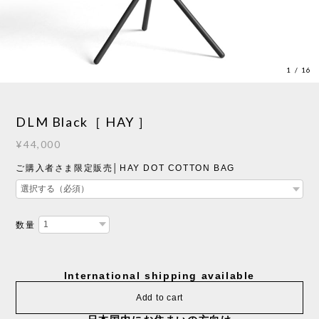
1
/
16
DLM Black［ HAY ］
¥44,000
ご購入者さま限定販売│HAY DOT COTTON BAG
数量
International shipping available
Add to cart