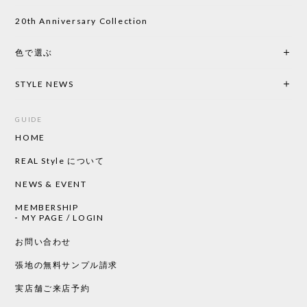
い物したいと思っています。
20th Anniversary Collection
色で選ぶ
CHUSEN てぬぐい なかよし［ Mustakivi ］
2026/05/19
STYLE NEWS
GUIDE
HOME
CHUSEN てぬぐい ローズ［ Mustakivi ］
2026/05/19
REAL Style について
NEWS & EVENT
MEMBERSHIP
CHUSEN てぬぐい 中べんけい［ Mustakivi ］
MY PAGE / LOGIN
2026/05/19
お問い合わせ
張地の無料サンプル請求
実店舗ご来店予約
CHUSEN てぬぐい べんけい［ Mustakivi ］
2026/05/19