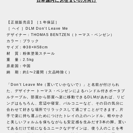
日本国内にお住まいの方向け
【正規販売店】［１年保証］
［ ヘイ ］DLM Don’t Leave Me
デザイナー：THOMAS BENTZEN（トーマス・ベンゼン）
カラー：ブラック
サイズ：Φ38×H58cm
材 質：粉体塗装スチール
重 量：2.5kg
原産国：中国
納 期：約1〜2週間（欠品時除く）
「Don’t Leave Me（置いていかないで）」と名前が付けられ
た、デザイナー トーマス・ベンゼンによるハンドル付きポータブ
ルテーブル。部屋から部屋へ楽に移動できるDLMがあれば、リビ
ングはもちろん、窓辺や寝室、バルコニーなど、その日の気分に
合わせて好きな場所でリラックスして過ごすことができます。片
手で楽に持ち運ぶためにつけたトレイの上のハンドル、軽やかさ
と美しいフォルムを保ちながらも安定感を生みだす3本の脚。置い
てあるだけで絵になるユニークなデザインは、使う人のことを考