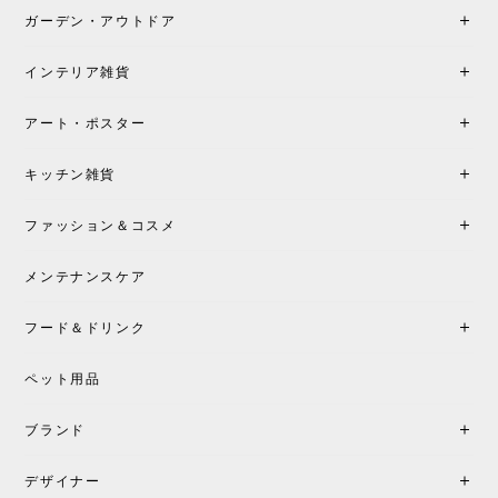
も丁寧にご案内頂き、安心して購入できました。ま
ガーデン・アウトドア
た、届いた製品も梱包含め非常にきれいな状態で大
満足です。またこちらのショップで製品購入し、イ
インテリア雑貨
ンテリアづくりを楽しんでいきたいと思います。
アート・ポスター
シートクッションプレゼント！CH24 Yチェア ビーチ SOFT BY ILSE CRAWFORD FALU［カールハンセン&サン］
キッチン雑貨
2026/05/25
ファッション＆コスメ
この色とピューターの2色買いました。黒も購入検討
中です。
メンテナンスケア
フード＆ドリンク
シートクッションプレゼント CH24 Yチェア ビーチ SOFT BY ILSE CRAWFORD PEWTER［カールハンセン&サン］
ペット用品
2026/05/25
ブランド
初めて購入したショップです。 確認の電話やメール
をして、対応が良かったので、商品の到着をドキド
デザイナー
キしながら待っています。 商品が届いたら、また買