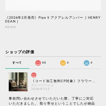
《2026年2月発売》Pipe S アクアレルアンバー［ HENRY
DEAN ］
¥8,030
ショップの評価
すべて
96
4
4
《コード加工無料CP対象》フラワーポット ペンダントライト VP10［ &Tradition ］
グレーベージュ
2026/07/12
事前問い合わせさせていただいた際、丁寧にご対応
いただきました。 取り寄せということでしたが納品