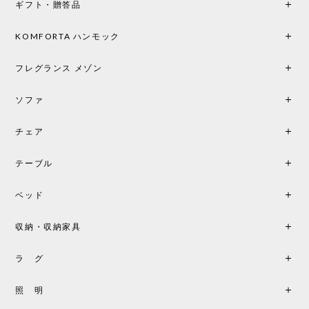
ギフト・贈答品
光は眺めているだけで癒やされます。 あまりの素晴
らしさに、キッチンカウンター用として、もう一回
り小さい「160ポータブル」のオパールベージュも追
KOMFORTA ハンモック
加で注文してしまいました。 お部屋の雰囲気を格上
げしてくれる、心からおすすめしたい名作ランプで
フレグランス メゾン
す。
ソファ
チェア
《レビューでピロープレゼント》BKF Chair バタフライチェア MARIPOSA ブラック ［cuero］
BKFブラック/レビュー投稿する
2026/06/07
テーブル
座り心地が良いです。購入して良かったです。
ベッド
収納・収納家具
《レビューキャンペーン》MG501 キューバチェア OUTDOOR チーク フラットロープ セサミ［カールハンセン&サン］
2026/05/31
ラ グ
製品もご対応も非常に良く、購入して本当に良かっ
照 明
たです。製品仕様や納期について不明点があった際