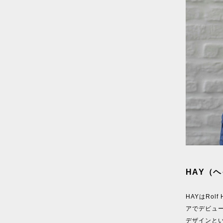
HAY（ヘ
HAYはRol
アでデビュ
デザインと