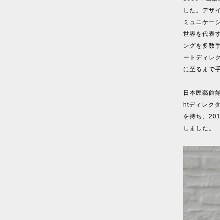
した。デザ
ミュニケー
世界を代表
ングを多数
ートディレ
に至るまで
日本民藝館館長
htディレクター
を持ち、20
しました。