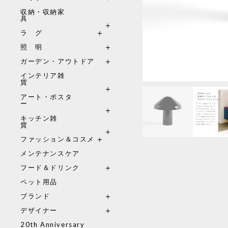
収納・収納家
具
ラ グ
照 明
ガーデン・アウトドア
インテリア雑
貨
アート・ポスタ
ー
キッチン雑
貨
ファッション＆コスメ
メンテナンスケア
フード＆ドリンク
ペット用品
ブランド
デザイナー
20th Anniversary