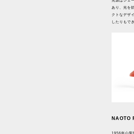
光源はシェ
あり、光を
クトなデザ
したりもで
NAOTO
1956年山梨