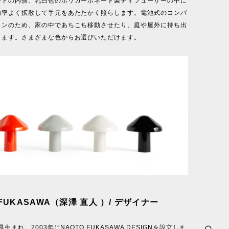
ードの内側、乳白色のポリカーボネート製ディフューザーの中に
効率よく拡散して手元をあたたかく照らします。電池式のコンパ
インのため、家の中であちこち移動させたり、庭や屋外に持ち出
きます。さまざまな色からお選びいただけます。
 FUKASAWA（深澤 直人 ）/ デザイナー
県生まれ。2003年にNAOTO FUKASAWA DESIGNを設立しま