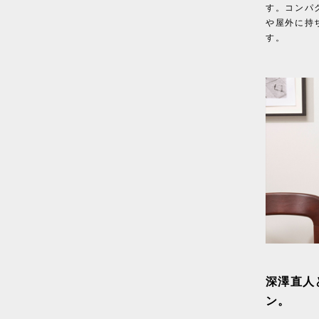
す。コンパ
や屋外に持
す。
深澤直人
ン。