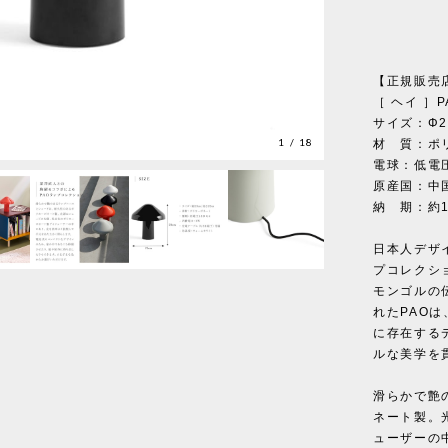
【正規販売
［ ヘイ ］
サイズ：Φ23
1
/
18
材 質：ポ
電球：低電圧
原産国：中
納 期：約
日本人デザ
プコレクシ
モンゴルの
れたPAO
に存在する
ルな美学を
滑らかで艶
ネート製。
ューザーの