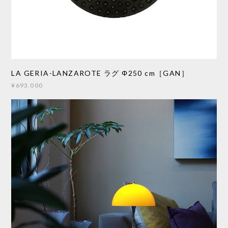
LA GERIA-LANZAROTE ラグ Φ250 cm［GAN］
¥693,000