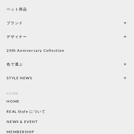
シートクッションプレゼント CH24 Yチェア ビーチ SOFT BY ILSE CRAWFORD PEWTER［カールハンセン&サン］
ペット用品
2026/05/25
ブランド
初めて購入したショップです。 確認の電話やメール
をして、対応が良かったので、商品の到着をドキド
デザイナー
キしながら待っています。 商品が届いたら、また買
い物したいと思っています。
20th Anniversary Collection
色で選ぶ
CHUSEN てぬぐい なかよし［ Mustakivi ］
2026/05/19
STYLE NEWS
GUIDE
HOME
CHUSEN てぬぐい ローズ［ Mustakivi ］
2026/05/19
REAL Style について
NEWS & EVENT
MEMBERSHIP