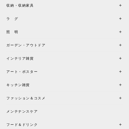
収納・収納家具
《レビューキャンペーン》MG501 キューバチェア OUTDOOR チーク フラットロープ セサミ［カールハンセン&サン］
2026/05/31
ラ グ
製品もご対応も非常に良く、購入して本当に良かっ
照 明
たです。製品仕様や納期について不明点があった際
も丁寧にご案内頂き、安心して購入できました。ま
ガーデン・アウトドア
た、届いた製品も梱包含め非常にきれいな状態で大
満足です。またこちらのショップで製品購入し、イ
インテリア雑貨
ンテリアづくりを楽しんでいきたいと思います。
アート・ポスター
シートクッションプレゼント！CH24 Yチェア ビーチ SOFT BY ILSE CRAWFORD FALU［カールハンセン&サン］
キッチン雑貨
2026/05/25
ファッション＆コスメ
この色とピューターの2色買いました。黒も購入検討
中です。
メンテナンスケア
フード＆ドリンク