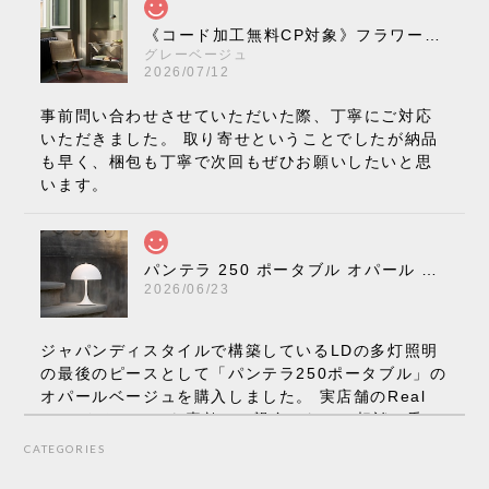
《コード加工無料CP対象》フラワーポット ペンダントライト VP10［ &Tradition ］
グレーベージュ
2026/07/12
事前問い合わせさせていただいた際、丁寧にご対応
いただきました。 取り寄せということでしたが納品
も早く、梱包も丁寧で次回もぜひお願いしたいと思
います。
パンテラ 250 ポータブル オパール V3 全13色［ ルイスポールセン ］
2026/06/23
ジャパンディスタイルで構築しているLDの多灯照明
の最後のピースとして「パンテラ250ポータブル」の
オパールベージュを購入しました。 実店舗のReal
Styleさんはとても素敵で、親身になって相談に乗っ
てくださり、本当にインテリアが好きなのだと感じ
CATEGORIES
られたのでこちらで購入させていただきました。 最
後までオパールホワイトと迷いましたが、空間全体