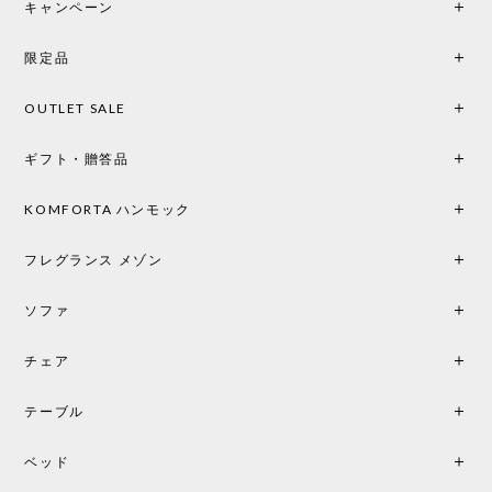
キャンペーン
の統一感や温かみのある雰囲気を考慮してベージュ
を選択。結果は大正解でした。 インテリアに美しく
限定品
馴染み、これ一つ灯すだけで空間の心地よさと柔ら
かさが一気に引き立ちます。夜のひとときがさらに
OUTLET SALE
楽しみな時間になりました。 コードレスの利便性は
もちろん、乳白色のシェードから溢れる優しい透過
ギフト・贈答品
光は眺めているだけで癒やされます。 あまりの素晴
らしさに、キッチンカウンター用として、もう一回
り小さい「160ポータブル」のオパールベージュも追
KOMFORTA ハンモック
加で注文してしまいました。 お部屋の雰囲気を格上
げしてくれる、心からおすすめしたい名作ランプで
フレグランス メゾン
す。
ソファ
チェア
《レビューでピロープレゼント》BKF Chair バタフライチェア MARIPOSA ブラック ［cuero］
BKFブラック/レビュー投稿する
2026/06/07
テーブル
座り心地が良いです。購入して良かったです。
ベッド