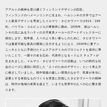
アアルトの精神を受け継ぐフィンランドデザインの巨匠。
フィンランドのハメーンリンナに生まれ、ヘルシンキの大学ではアー
トと家具デザインを専攻したイルマリ・タピオヴァーラ(1914 - 199
9)。パリでル・コルビュジエの事務所に務め、1938年、彼はヘルシ
ンキの北にあるラハティの大手家具メーカーのアートディレクターに
就任します。戦争後、人々のより良い暮らしのために、タピオヴァー
ラは量産可能な家具の開発に注力するようになり、1946年に妻アン
ニッキとともに手掛けたドムスアカデミカのプロジェクトを成功に導
いたことで、一躍その名を広め、代表作となる＜ドムス チェア＞が
生まれました。イルマリ・タピオヴァーラの活動は、いつの時代も社
会のニーズに適切に対応した「人々のためのデザイン」という考え方
に根ざしていました。戦中戦後の厳しい環境のなかで、民衆が本当に
必要とする有効なものづくりを実直に目指したタピオヴァーラの精神
は、時代や地域の差異を超えて、いまでも世界中の人々の心に響き渡
ります。