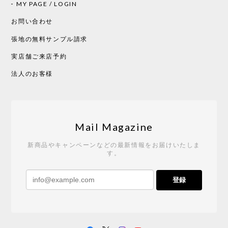
CHUSEN てぬぐい 中べんけい［ Mustakivi ］
MY PAGE / LOGIN
2026/05/19
お問い合わせ
張地の無料サンプル請求
実店舗ご来店予約
CHUSEN てぬぐい べんけい［ Mustakivi ］
2026/05/19
法人のお客様
Tempo Drop ドーン［ヒャクパーセント］
2026/05/19
Mail Magazine
新商品やキャンペーンなどの最新情報をお届けいたしま
す。
《レビューキャンペーン》 CH24 Yチェア ウォールナット ナチュラル ペーパーコード （オイルフィニッシュ）［カールハンセン&サン］
登録
2026/04/27
サイトや商品に関する質問への回答が早く、また発
送時期も事前に連絡いただき、ショップの対応はと