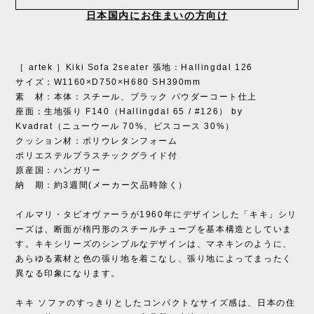
日本国内にお住まいの方向け
［ artek ］Kiki Sofa 2seater 張地：Hallingdal 126
サイズ：W1160×D750×H680 SH390mm
素 材：本体：スチール、ブラック パウダーコート仕上
座面：生地張り F140（Hallingdal 65 / #126） by
Kvadrat（ニューウール 70%、ビスコース 30%）
クッション材：ポリウレタンフォーム
ポリエステルプラスチックグライド付
原産国：ハンガリー
納 期：約3週間(メーカー欠品時除く）
イルマリ・タピオヴァーラが1960年にデザインした「キキ」シリ
ーズは、断面が楕円形のスチールチューブを基本構造としていま
す。キキシリーズのシンプルなデザインは、マネキンのように、
あらゆる素材と色の張り地を着こなし、張り地によってまったく
異なる印象になります。
キキ ソファのすっきりとしたコンパクトなサイズ感は、日本の住