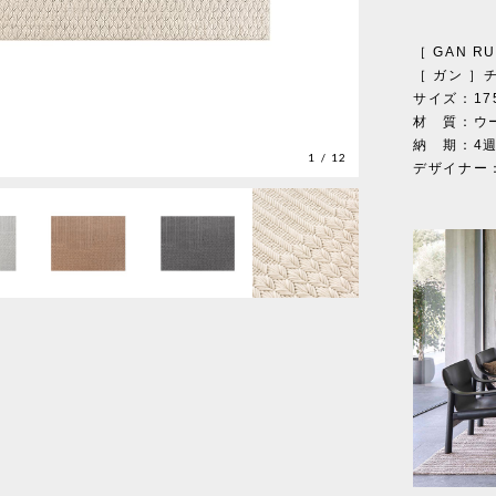
［ GAN 
［ ガン ］
サイズ：175
材 質：ウー
納 期：4
1
/
12
デザイナー：C