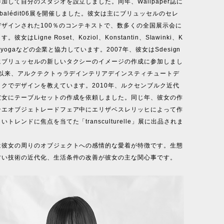
加して自分のスタジオを設立しました。同年、Wallpaper誌に
obalédit06展を開催しました。彼女は主にブリュッセルのセレ
デザインされた100％のコンテキストで、数多くの全国展示会に
彼女はLigne Roset、Koziol、Konstantin、Slawinki、K
Easyogaなどの企業と協力しています。2007年、彼女はSdesign
にブリュッセルの新しいタクシーのイメージの作成に参加しまし
年以来、アルクテクトゥラデインテリアデインスティチュートデ
クでデザインを教えています。2010年、ルクセンブルク近代
彼女にテーブルセットの作成を依頼しました。同じ年、彼女の作
ンエオブジェトレードフェア中にエリザベスレリッヒによって作
トレンドに焦点を当てた「transculturelle」展に出品されま
は彼女の周りのオブジェクトへの感情的な愛着が特徴です。生態
古い技術の近代化、生活条件の改善が彼女の主な関心事です。