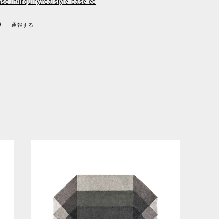
ase.in/inquiry/realstyle-base-ec
通報する