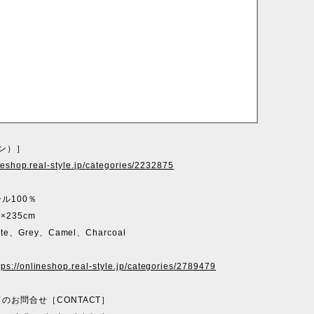
ガン）］
ineshop.real-style.jp/categories/2232875
ル100％
×235cm
e、Grey、Camel、Charcoal
tps://onlineshop.real-style.jp/categories/2789479
のお問合せ［CONTACT］