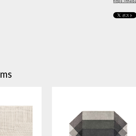
https://theb
ems