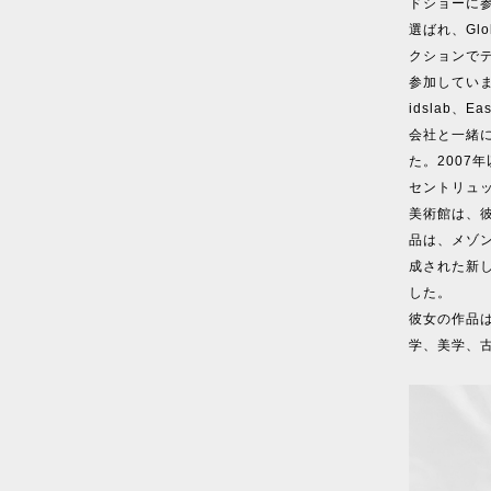
ドショーに参
選ばれ、Gl
クションで
参加しています。
idslab、
会社と一緒
た。2007
セントリュッ
美術館は、
品は、メゾ
成された新しい
した。
彼女の作品
学、美学、