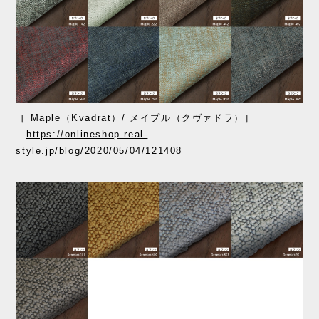
［ Maple（Kvadrat）/ メイプル（クヴァドラ）］
https://onlineshop.real-
style.jp/blog/2020/05/04/121408