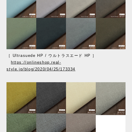
［ Ultrasuede HP / ウルトラスエード HP ］
https://onlineshop.real-
style.jp/blog/2020/04/25/173334