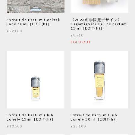
Extrait de Parfum Cocktail
《2023冬季限定デザイン》
Lane 50ml［EDIT(h)］
Kagamigoshi eau de parfum
15ml［EDIT(h)］
¥22,000
¥8,910
SOLD OUT
Extrait de Parfum Club
Extrait de Parfum Club
Lonely 15ml［EDIT(h)］
Lonely 50ml［EDIT(h)］
¥10,500
¥23,100